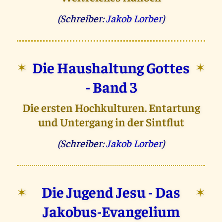
(Schreiber:
Jakob Lorber
)
Die Haushaltung Gottes
✶
✶
- Band 3
Die ersten Hochkulturen. Entartung
und Untergang in der Sintflut
(Schreiber:
Jakob Lorber
)
Die Jugend Jesu - Das
✶
✶
Jakobus-Evangelium