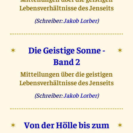
Lebensverhältnisse des Jenseits
(Schreiber:
Jakob Lorber
)
Die Geistige Sonne -
✶
✶
Band 2
Mitteilungen über die geistigen
Lebensverhältnisse des Jenseits
(Schreiber:
Jakob Lorber
)
Von der Hölle bis zum
✶
✶