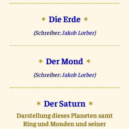
Die Erde
✶
✶
(Schreiber:
Jakob Lorber
)
Der Mond
✶
✶
(Schreiber:
Jakob Lorber
)
Der Saturn
✶
✶
Darstellung dieses Planeten samt
Ring und Monden und seiner