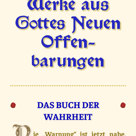
Werke aus
Gottes Neuen
Offen­
barungen
DAS BUCH DER
WAHRHEIT
ie „Warnung“ ist jetzt nahe.