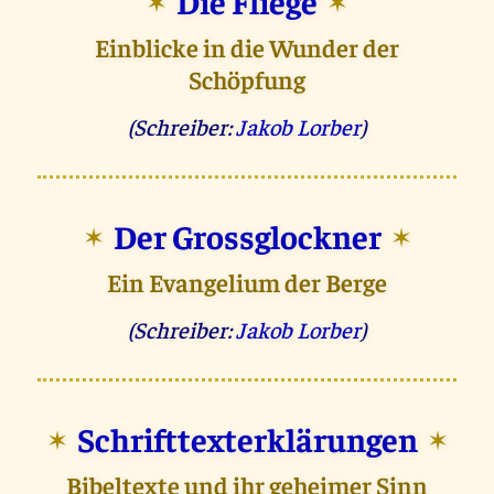
Die Fliege
✶
✶
Einblicke in die Wunder der
Schöpfung
(Schreiber:
Jakob Lorber
)
Der Grossglockner
✶
✶
Ein Evangelium der Berge
(Schreiber:
Jakob Lorber
)
Schrifttexterklärungen
✶
✶
Bibeltexte und ihr geheimer Sinn