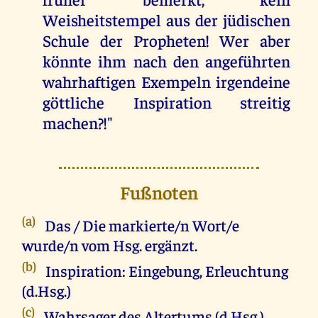
Weisheitstempel aus der jüdischen
Schule der Propheten! Wer aber
könnte ihm nach den angeführten
wahrhaftigen Exempeln irgendeine
göttliche Inspiration streitig
machen?!"
Fußnoten
(a)
Das / Die markierte/n Wort/e
wurde/n vom Hsg. ergänzt.
(b)
Inspiration: Eingebung, Erleuchtung
(d.Hsg.)
(c)
Wahrsager des Altertums (d.Hsg.)