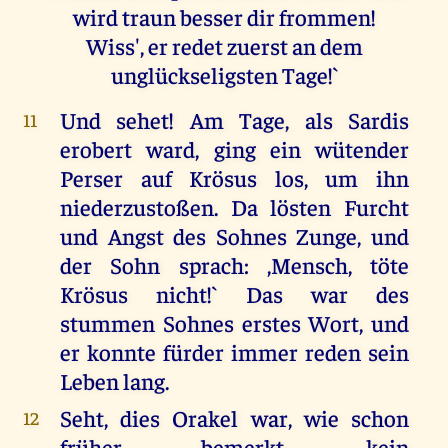
wird traun besser dir frommen!
Wiss', er redet zuerst an dem
unglückseligsten Tage!`
Und sehet! Am Tage, als Sardis
11
erobert ward, ging ein wütender
Perser auf Krösus los, um ihn
niederzustoßen. Da lösten Furcht
und Angst des Sohnes Zunge, und
der Sohn sprach: ,Mensch, töte
Krösus nicht!` Das war des
stummen Sohnes erstes Wort, und
er konnte fürder immer reden sein
Leben lang.
Seht, dies Orakel war, wie schon
12
früher bemerkt, kein