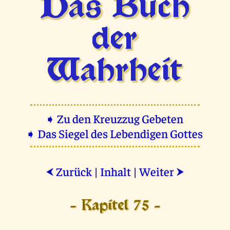
Das Buch
der
Wahrheit
➧ Zu den Kreuzzug Gebeten
➧ Das Siegel des Lebendigen Gottes
Zurück
|
Inhalt
|
Weiter
⮜
⮞
- Kapitel 75 -