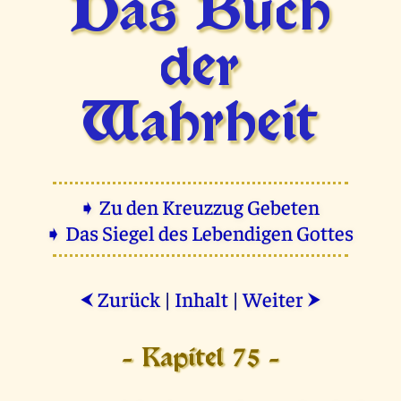
Das Buch
der
Wahrheit
➧ Zu den Kreuzzug Gebeten
➧ Das Siegel des Lebendigen Gottes
Zurück
|
Inhalt
|
Weiter
⮜
⮞
- Kapitel 75 -