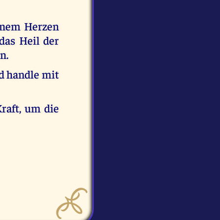
deinem Herzen
das Heil der
n.
nd handle mit
raft, um die