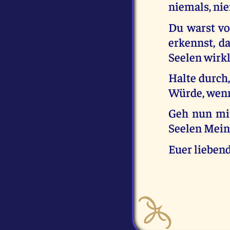
niemals, nie
Du warst vol
erkennst, d
Seelen wirk
Halte durch,
Würde, wenn
Geh nun mit
Seelen Mein
Euer liebend