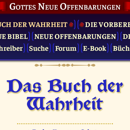
Gottes Neue Offenbarungen
UCH DER WAHRHEIT
DIE VOR­BER
UE BIBEL
NEUE OFFENBARUNGEN
D
hreiber
Suche
Forum
E-Book
Büch
Das Buch der
Wahrheit