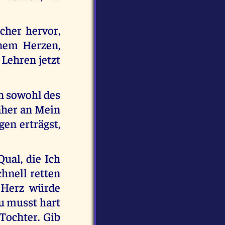
cher hervor,
nem Herzen,
 Lehren jetzt
n sowohl des
näher an Mein
en erträgst,
Qual, die Ich
chnell retten
 Herz würde
Du musst hart
Tochter. Gib