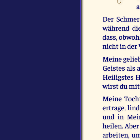
a
Der Schmerz
während di
dass, obwohl
nicht in der
Meine gelie
Geistes als 
Heiligstes 
wirst du mit
Meine Tochte
ertrage, lin
und in Mei
heilen. Aber
arbeiten, u