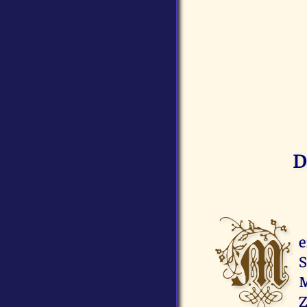
D
M
e
S
M
Z