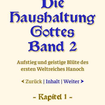
Die
Haushaltung
Gottes
Band 2
Aufstieg und geistige Blüte des
ersten Weltreiches Hanoch
Zurück
|
Inhalt
|
Weiter
⮜
⮞
- Kapitel 1 -