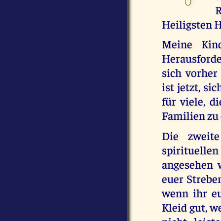
R
Heiligsten 
Meine Kin
Herausforde
sich vorher
ist jetzt, s
für viele, 
Familien zu 
Die zweite
spirituell
angesehen w
euer Strebe
wenn ihr eu
Kleid gut, w