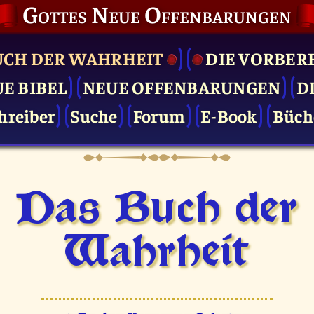
Gottes Neue Offenbarungen
UCH DER WAHRHEIT
DIE VOR­BER
UE BIBEL
NEUE OFFENBARUNGEN
D
hreiber
Suche
Forum
E-Book
Büch
Das Buch der
Wahrheit