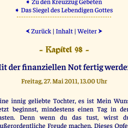
➧ Zu den Kreuzzug Gebeten
➧ Das Siegel des Lebendigen Gottes
Zurück
|
Inhalt
|
Weiter
⮜
⮞
- Kapitel 98 -
it der finanziellen Not fertig werde
Freitag, 27. Mai 2011, 13.00 Uhr
ine innig geliebte Tochter, es ist Mein Wun
etzt beginnst, mindestens einen Tag in d
fasten. Denn wenn du das tust, wirst d
ußerordentliche Freude machen. Dieses Opfe