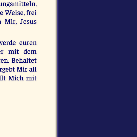
ungsmitteln,
 Weise, frei
 Mir, Jesus
 werde euren
er mit dem
ten. Behaltet
rgebt Mir all
llt Mich mit