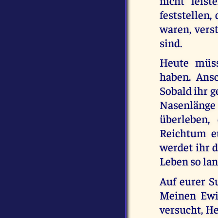
nicht leis
feststellen,
waren, verst
sind.
Heute müss
haben. Ansc
Sobald ihr 
Nasenlänge
überleben
Reichtum eu
werdet ihr d
Leben so lan
Auf eurer S
Meinen Ewig
versucht, He