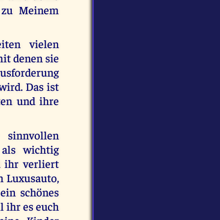
r zu Meinem
ten vielen
it denen sie
ausforderung
wird. Das ist
ten und ihre
 sinnvollen
als wichtig
ihr verliert
n Luxusauto,
 ein schönes
l ihr es euch