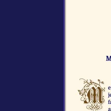
M
M
e
j
a