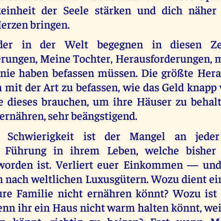
einheit der Seele stärken und dich nähe
Herzen bringen.
der in der Welt begegnen in diesen Zei
rungen, Meine Tochter, Herausforderungen, m
 nie haben befassen müssen. Die größte Her
ich mit der Art zu befassen, wie das Geld knapp 
die dieses brauchen, um ihre Häuser zu behal
ernähren, sehr beängstigend.
 Schwierigkeit ist der Mangel an jeder
en Führung in ihrem Leben, welche bisher 
orden ist. Verliert euer Einkommen — und 
n nach weltlichen Luxusgütern. Wozu dient ei
re Familie nicht ernähren könnt? Wozu ist
enn ihr ein Haus nicht warm halten könnt, wei