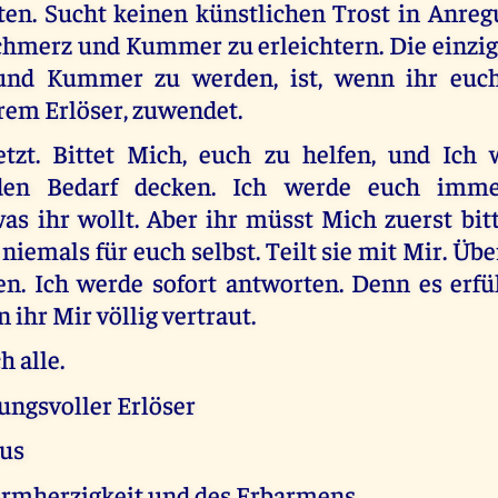
eten. Sucht keinen künstlichen Trost in Anreg
hmerz und Kummer zu erleichtern. Die einzige
und Kummer zu werden, ist, wenn ihr euch
rem Erlöser, zuwendet.
etzt. Bittet Mich, euch zu helfen, und Ich
nden Bedarf decken. Ich werde euch imm
as ihr wollt. Aber ihr müsst Mich zuerst bit
niemals für euch selbst. Teilt sie mit Mir. Übe
en. Ich werde sofort antworten. Denn es erfü
 ihr Mir völlig vertraut.
h alle.
ungsvoller Erlöser
tus
armherzigkeit und des Erbarmens