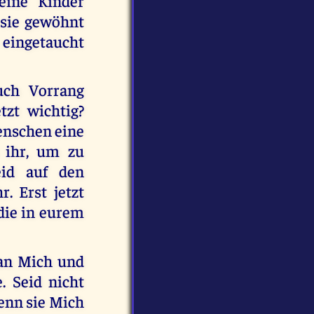
eine Kinder
n sie gewöhnt
t eingetaucht
uch Vorrang
tzt wichtig?
enschen eine
 ihr, um zu
id auf den
. Erst jetzt
 die in eurem
 an Mich und
. Seid nicht
wenn sie Mich