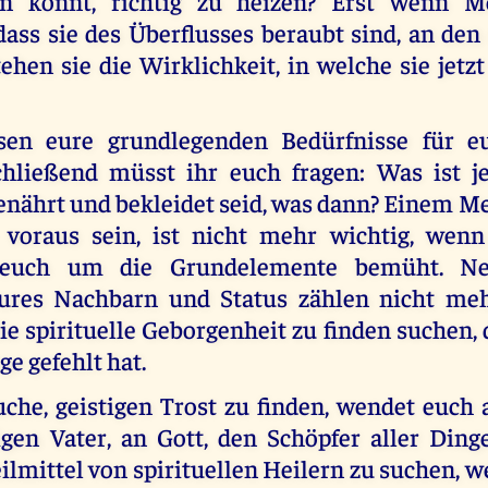
ten könnt, richtig zu heizen? Erst wenn M
 dass sie des Überflusses beraubt sind, an de
ehen sie die Wirklichkeit, in welche sie jetz
en eure grundlegenden Bedürfnisse für e
hließend müsst ihr euch fragen: Was ist je
genährt und bekleidet seid, was dann? Einem M
 voraus sein, ist nicht mehr wichtig, wenn
, euch um die Grundelemente bemüht. Ne
res Nachbarn und Status zählen nicht mehr
ie spirituelle Geborgenheit zu finden suchen,
ge gefehlt hat.
uche, geistigen Trost zu finden, wendet euch
en Vater, an Gott, den Schöpfer aller Dinge
ilmittel von spirituellen Heilern zu suchen, 