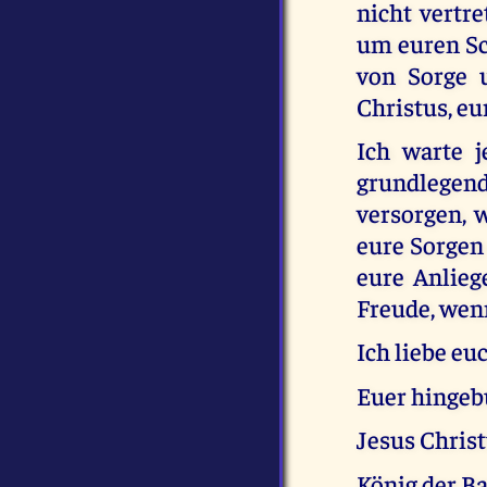
nicht vertr
um euren Sc
von Sorge 
Christus, eu
Ich warte j
grundlege
versorgen, w
eure Sorgen 
eure Anlieg
Freude, wenn
Ich liebe euc
Euer hingeb
Jesus Chris
König der B