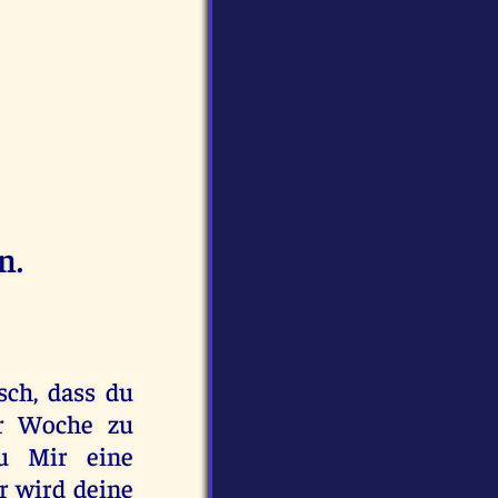
n.
sch, dass du
er Woche zu
u Mir eine
r wird deine