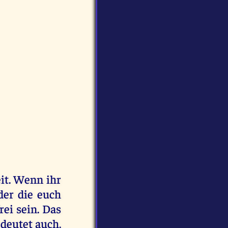
it. Wenn ihr
der die euch
rei sein. Das
edeutet auch,