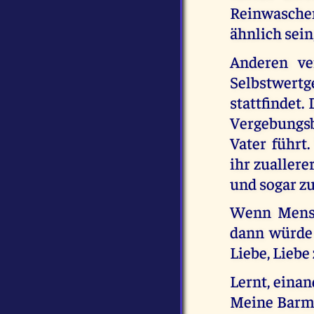
Reinwaschen
ähnlich sein
Anderen ve
Selbstwertge
stattfindet.
Vergebungsb
Vater führt
ihr zuallere
und sogar zu
Wenn Mensc
dann würde 
Liebe, Liebe
Lernt, einan
Meine Barmh