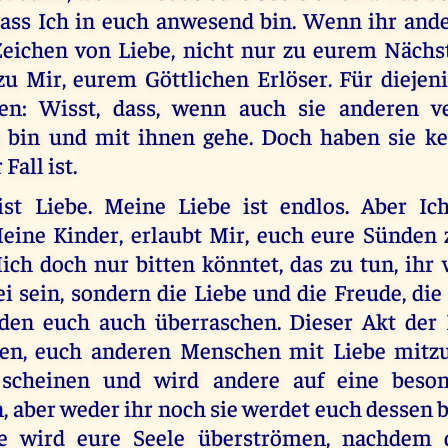
ass Ich in euch anwesend bin. Wenn ihr ande
 Zeichen von Liebe, nicht nur zu eurem Nächs
zu Mir, eurem Göttlichen Erlöser. Für diejeni
ben: Wisst, dass, wenn auch sie anderen ve
 bin und mit ihnen gehe. Doch haben sie k
 Fall ist.
st Liebe. Meine Liebe ist endlos. Aber Ic
Meine Kinder, erlaubt Mir, euch eure Sünden 
ch doch nur bitten könntet, das zu tun, ihr
ei sein, sondern die Liebe und die Freude, die
rden euch auch überraschen. Dieser Akt der
en, euch anderen Menschen mit Liebe mitzu
 scheinen und wird andere auf eine beso
, aber weder ihr noch sie werdet euch dessen 
e wird eure Seele überströmen, nachdem 