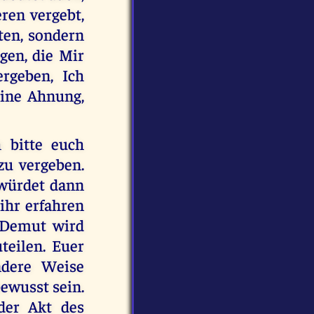
ren vergebt,
ten, sondern
gen, die Mir
rgeben, Ich
eine Ahnung,
h bitte euch
zu vergeben.
 würdet dann
 ihr erfahren
 Demut wird
teilen. Euer
ndere Weise
bewusst sein.
der Akt des