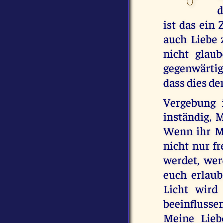
d
ist das ein
auch Liebe 
nicht glau
gegenwärtig
dass dies der
Vergebung i
inständig, 
Wenn ihr Mi
nicht nur fr
werdet, we
euch erlaub
Licht wird
beeinflussen
Meine Lieb