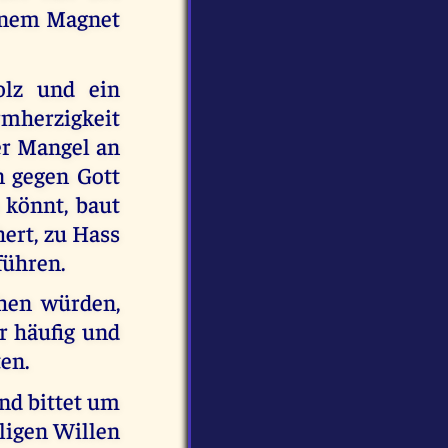
einem Magnet
olz und ein
armherzigkeit
der Mangel an
n gegen Gott
 könnt, baut
hert, zu Hass
führen.
hen würden,
r häufig und
ten.
und bittet um
ligen Willen