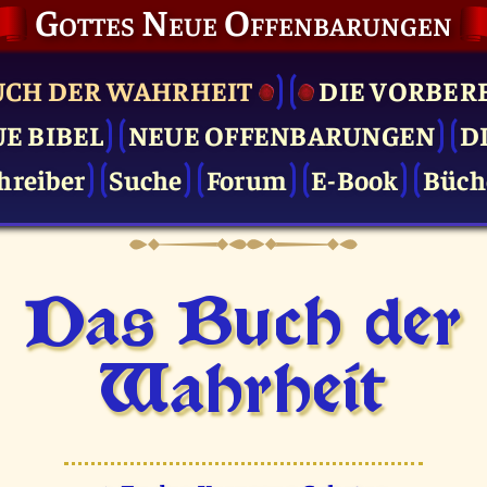
Gottes Neue Offenbarungen
UCH DER WAHRHEIT
DIE VOR­BER
UE BIBEL
NEUE OFFENBARUNGEN
D
hreiber
Suche
Forum
E-Book
Büch
Das Buch der
Wahrheit