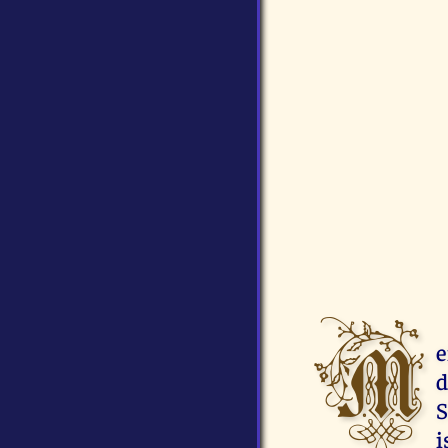
M
e
d
S
i