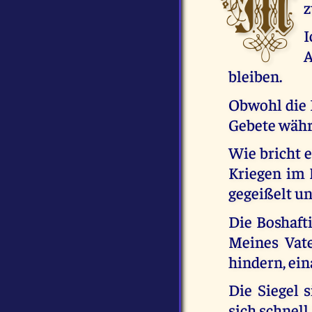
M
z
I
A
bleiben.
Obwohl die 
Gebete währe
Wie bricht e
Kriegen im 
gegeißelt un
Die Boshaft
Meines Vate
hindern, ein
Die Siegel 
sich schnell