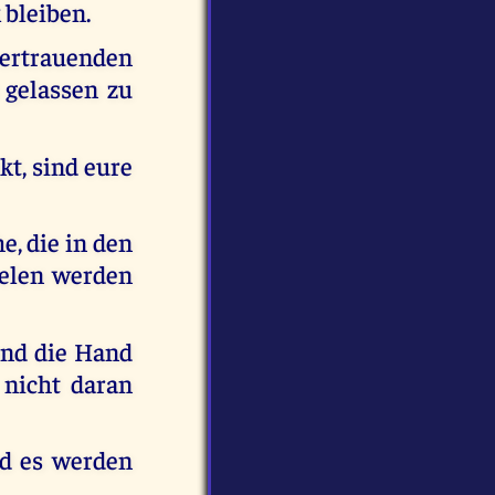
 bleiben.
ertrauenden
 gelassen zu
t, sind eure
e, die in den
eelen werden
und die Hand
 nicht daran
nd es werden