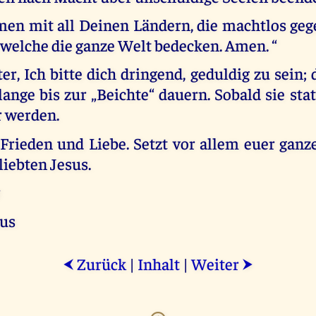
en mit all Deinen Ländern, die machtlos geg
 welche die ganze Welt bedecken. Amen. “
r, Ich bitte dich dringend, geduldig zu sein;
ange bis zur „Beichte“ dauern. Sobald sie stat
r werden.
 Frieden und Liebe. Setzt vor allem euer ganz
liebten Jesus.
r
tus
Zurück
|
Inhalt
|
Weiter
⮜
⮞