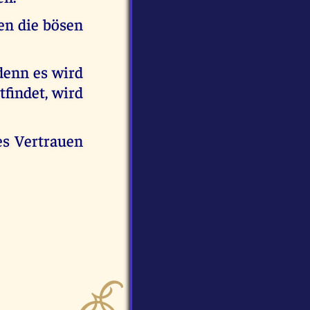
en die bösen
 denn es wird
tfindet, wird
es Vertrauen