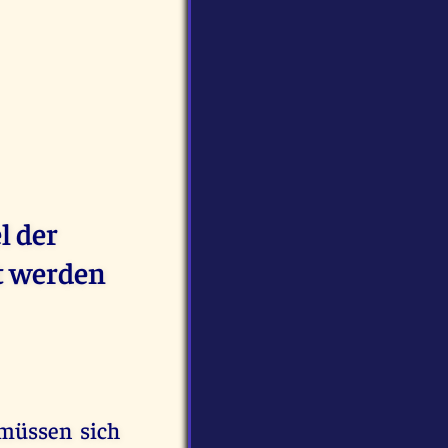
l der
t werden
 müssen sich