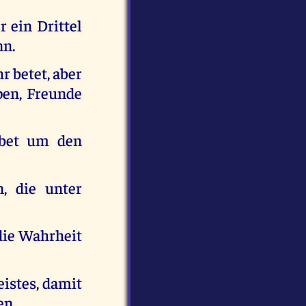
r ein Drittel
nn.
r betet, aber
ppen, Freunde
ebet um den
, die unter
 die Wahrheit
eistes, damit
en.