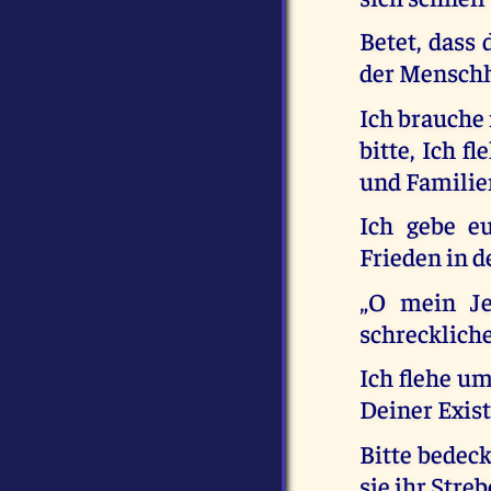
Betet, dass 
der Menschh
Ich brauche 
bitte, Ich f
und Familien
Ich gebe e
Frieden in d
„O mein Je
schreckliche
Ich flehe um
Deiner Exist
Bitte bedeck
sie ihr Str