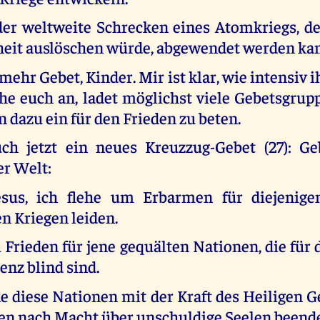
der weltweite Schrecken eines Atomkriegs, de
eit auslöschen würde, abgewendet werden ka
mehr Gebet, Kinder. Mir ist klar, wie intensiv ih
lehe euch an, ladet möglichst viele Gebetsgru
 dazu ein für den Frieden zu beten.
uch jetzt ein neues Kreuzzug-Gebet (27): G
er Welt:
sus, ich flehe um Erbarmen für diejenigen
n Kriegen leiden.
 Frieden für jene gequälten Nationen, die für
enz blind sind.
e diese Nationen mit der Kraft des Heiligen G
eben nach Macht über unschuldige Seelen beend