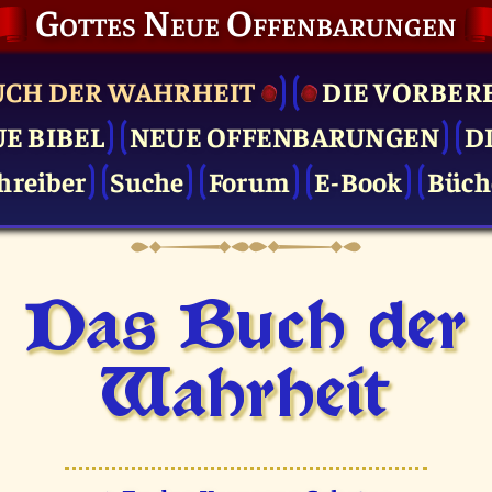
Gottes Neue Offenbarungen
UCH DER WAHRHEIT
DIE VOR­BER
UE BIBEL
NEUE OFFENBARUNGEN
D
hreiber
Suche
Forum
E-Book
Büch
Das Buch der
Wahrheit