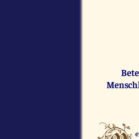
Bete
Menschh
e