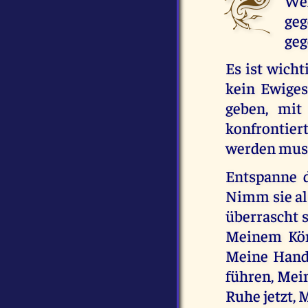
We
ge
geg
Es ist wicht
kein Ewiges
geben, mit
konfrontiert
werden muss
Entspanne d
Nimm sie al
überrascht s
Meinem Köni
Meine Hand,
führen, Mei
Ruhe jetzt, 