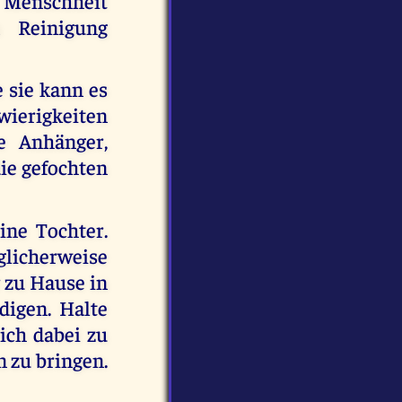
Menschheit
n Reinigung
e sie kann es
wierigkeiten
e Anhänger,
die gefochten
ine Tochter.
glicherweise
r zu Hause in
digen. Halte
ich dabei zu
 zu bringen.