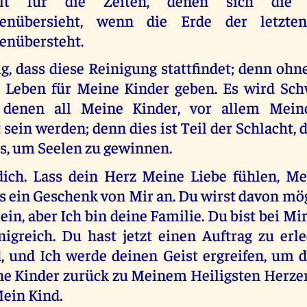
lt für die Zeiten, denen sich die 
genübersieht, wenn die Erde der letzte
enübersteht.
ig, dass diese Reinigung stattfindet; denn ohn
 Leben für Meine Kinder geben. Es wird Sch
 denen all Meine Kinder, vor allem Mein
 sein werden; denn dies ist Teil der Schlacht, 
, um Seelen zu gewinnen.
ich. Lass dein Herz Meine Liebe fühlen, Me
s ein Geschenk von Mir an. Du wirst davon mö
ein, aber Ich bin deine Familie. Du bist bei Mi
greich. Du hast jetzt einen Auftrag zu erle
 und Ich werde deinen Geist ergreifen, um d
ne Kinder zurück zu Meinem Heiligsten Herzen
Mein Kind.