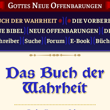
Gottes Neue Offenbarungen
UCH DER WAHRHEIT
DIE VOR­BER
UE BIBEL
NEUE OFFENBARUNGEN
D
hreiber
Suche
Forum
E-Book
Büch
Das Buch der
Wahrheit