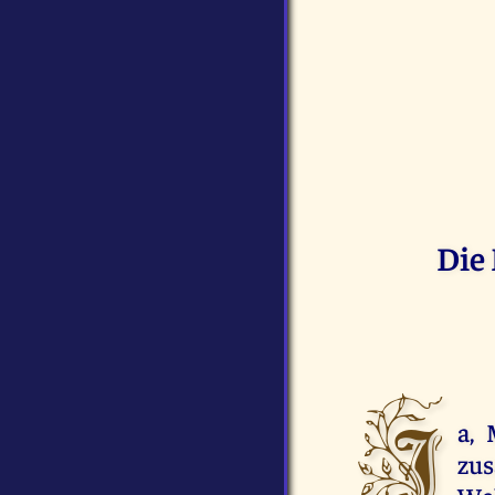
Die 
J
a, 
zus