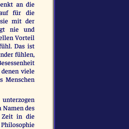
Denkt an die
auf für die
sie mit der
igt nie und
llen Vorteil
ühl. Das ist
nder fühlen,
Besessenheit
 denen viele
des Menschen
 unterzogen
im Namen des
 Zeit in die
 Philosophie