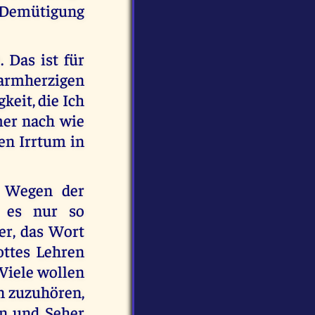
 Demütigung
 Das ist für
barmherzigen
eit, die Ich
mer nach wie
den Irrtum in
. Wegen der
n es nur so
er, das Wort
ottes Lehren
 Viele wollen
n zuzuhören,
en und Seher