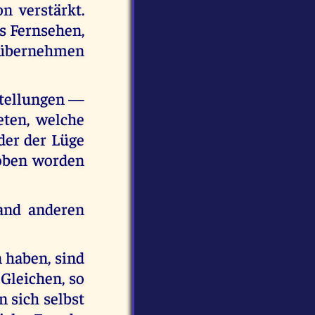
 verstärkt.
s Fernsehen,
, übernehmen
stellungen —
eten, welche
der der Lüge
hoben worden
and anderen
 haben, sind
Gleichen, so
n sich selbst