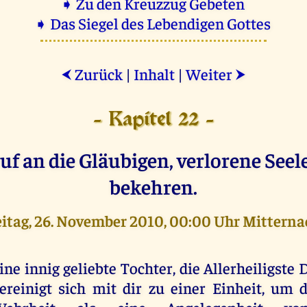
➧ Zu den Kreuzzug Gebeten
➧ Das Siegel des Lebendigen Gottes
Zurück
|
Inhalt
|
Weiter
⮜
⮞
- Kapitel 22 -
uf an die Gläubigen, verlorene Seel
bekehren.
eitag, 26. November 2010, 00:00 Uhr Mitterna
ine innig geliebte Tochter, die Allerheiligste D
ereinigt sich mit dir zu einer Einheit, um d