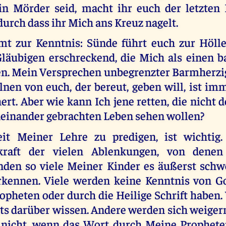
in Mörder seid, macht ihr euch der letzten
durch dass ihr Mich ans Kreuz nagelt.
mt zur Kenntnis: Sünde führt euch zur Hölle.
Gläubigen erschreckend, die Mich als einen 
en. Mein Versprechen unbegrenzter Barmherzigk
lnen von euch, der bereut, geben will, ist im
ert. Aber wie kann Ich jene retten, die nicht 
einander gebrachten Leben sehen wollen?
it Meiner Lehre zu predigen, ist wichtig
kraft der vielen Ablenkungen, von dene
nden so viele Meiner Kinder es äußerst schw
rkennen. Viele werden keine Kenntnis von G
opheten oder durch die Heilige Schrift haben.
hts darüber wissen. Andere werden sich weiger
 nicht, wenn das Wort durch Meine Prophet