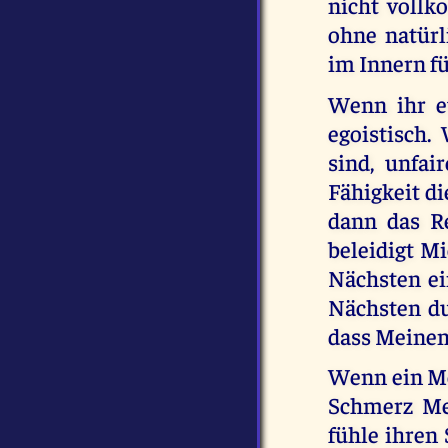
nicht vollk
ohne natürli
im Innern f
Wenn ihr eu
egoistisch.
sind, unfai
Fähigkeit di
dann das R
beleidigt Mi
Nächsten ei
Nächsten du
dass Meinem
Wenn ein Me
Schmerz Mei
fühle ihren