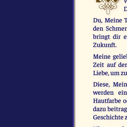
D
Du, Meine T
den Schmerz
bringt dir 
Zukunft.
Meine gelie
Zeit auf de
Liebe, um z
Diese, Mei
werden ein
Hautfarbe od
dazu beitra
Geschichte z