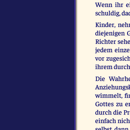
Wenn ihr e
schuldig, da
Kinder, neh
diejenigen 
Richter seh
jedem einze
vor zugesich
ihrem durch
Die Wahrhe
Anziehungs
wimmelt, fi
Gottes zu e
durch die Pr
einfach nic
selbst dann