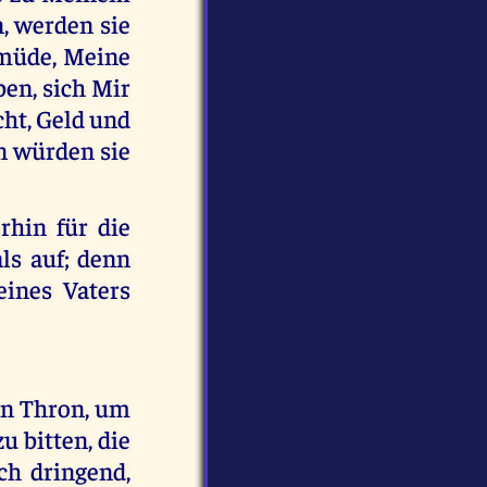
n, werden sie
 müde, Meine
en, sich Mir
ht, Geld und
n würden sie
rhin für die
als auf; denn
ines Vaters
en Thron, um
u bitten, die
ch dringend,