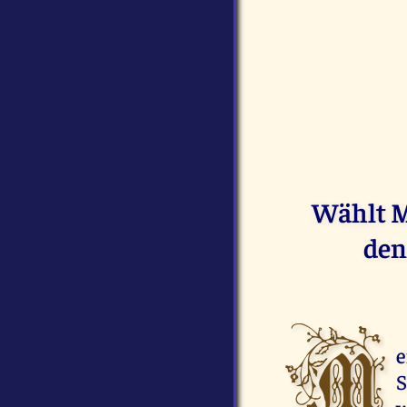
Wählt M
den
M
e
S