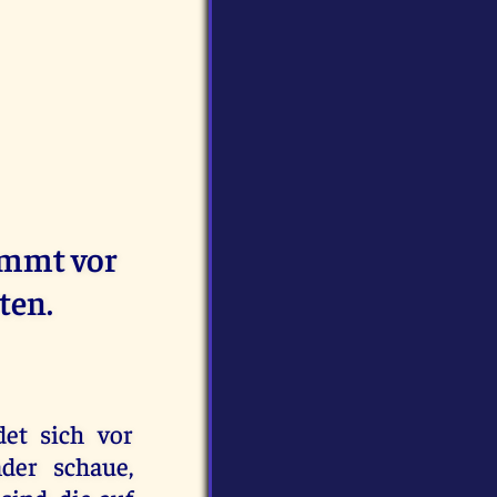
ommt vor
ten.
det sich vor
der schaue,