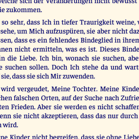
elche sich der Veränderungen nicht bewusst s
ie zukommen.
e so sehr, dass Ich in tiefer Traurigkeit weine,
sehe, um Mich aufzuspüren, sie aber nicht da
ssen, dass es ein fehlendes Bindeglied in ihre
nen nicht ermitteln, was es ist. Dieses Binde
in die Liebe. Ich bin, wonach sie suchen, ab
ie suchen sollen. Doch Ich stehe da und war
 sie, dass sie sich Mir zuwenden.
t wird vergeudet, Meine Tochter. Meine Kind
chen falschen Orten, auf der Suche nach Zufri
n Frieden. Aber sie werden es nicht schaffen,
enn sie nicht akzeptieren, dass das nur durc
 wird.
ne Kinder nicht begreifen, dass sie ohne Lie