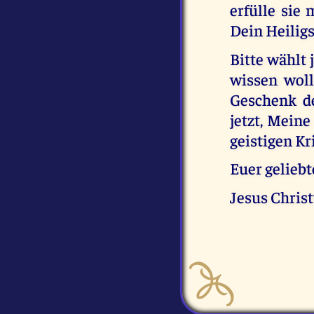
erfülle sie
Dein Heiligs
Bitte wählt 
wissen wol
Geschenk de
jetzt, Meine
geistigen Kr
Euer geliebt
Jesus Chris