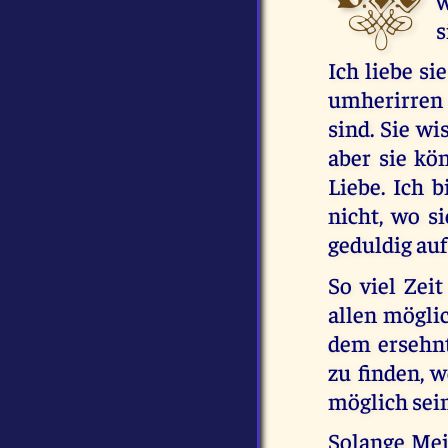
w
s
Ich liebe si
umherirren 
sind. Sie wi
aber sie kön
Liebe. Ich b
nicht, wo s
geduldig auf
So viel Zei
allen mögli
dem ersehnte
zu finden, w
möglich sein
Solange Mei