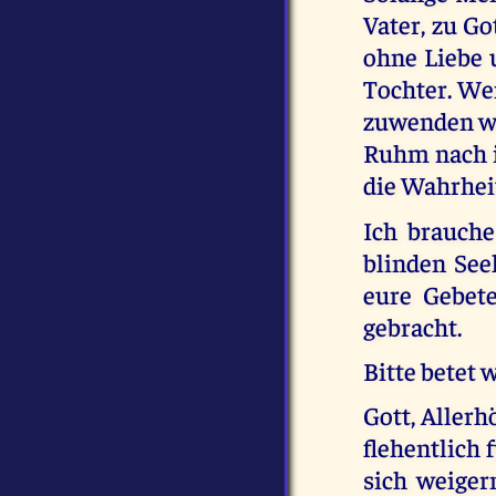
Vater, zu Go
ohne Liebe 
Tochter. We
zuwenden wü
Ruhm nach i
die Wahrhei
Ich brauche
blinden Seel
eure Gebet
gebracht.
Bitte betet w
Gott, Aller
flehentlich 
sich weiger