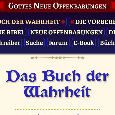
Gottes Neue Offenbarungen
UCH DER WAHRHEIT
DIE VOR­BER
UE BIBEL
NEUE OFFENBARUNGEN
D
hreiber
Suche
Forum
E-Book
Büch
Das Buch der
Wahrheit