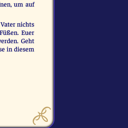
fnen, um auf
 Vater nichts
Füßen. Euer
werden. Geht
ase in diesem