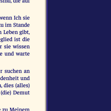
ind, die auf
 wenn Ich sie
zu im Stande
m Leben gibt,
glied ist die
er sie wissen
te und warte
er suchen an
edenheit und
 dies (alles)
h (die) Demut
be zu Meinem