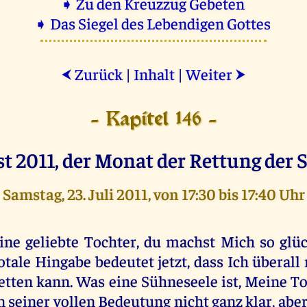
➧ Zu den Kreuzzug Gebeten
➧ Das Siegel des Lebendigen Gottes
Zurück
|
Inhalt
|
Weiter
⮜
⮞
- Kapitel 146 -
t 2011, der Monat der Rettung der S
Samstag, 23. Juli 2011, von 17:30 bis 17:40 Uhr
ine geliebte Tochter, du machst Mich so glüc
otale Hingabe bedeutet jetzt, dass Ich überal
etten kann. Was eine Sühneseele ist, Meine Toc
n seiner vollen Bedeutung nicht ganz klar, aber