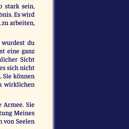
 stark sein,
bnis. Es wird
 zu arbeiten,
, wurdest du
ist eine ganz
licher Sicht
es sich nicht
. Sie können
en wirklichen
e Armee. Sie
itung Meines
n von Seelen