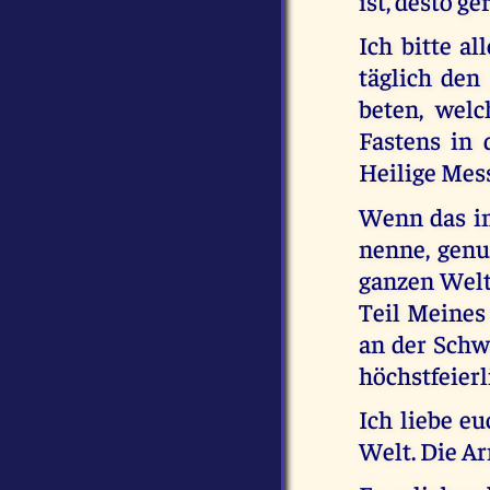
ist, desto g
Ich bitte a
täglich den
beten, wel
Fastens in 
Heilige Mes
Wenn das in
nenne, genu
ganzen Welt 
Teil Meines
an der Schw
höchstfeier
Ich liebe e
Welt. Die Ar