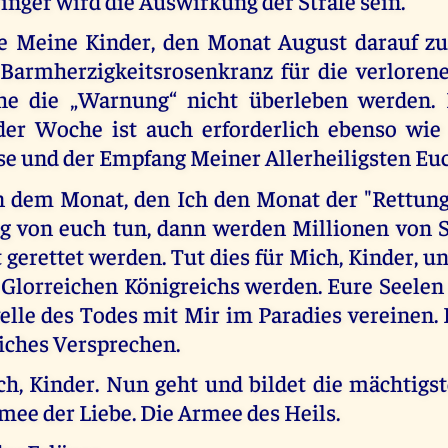
eringer wird die Auswirkung der Strafe sein.
lle Meine Kinder, den Monat August darauf z
 Barmherzigkeitsrosenkranz für die verloren
che die „Warnung“ nicht überleben werden. 
der Woche ist auch erforderlich ebenso wie 
se und der Empfang Meiner Allerheiligsten Euc
 dem Monat, den Ich den Monat der "Rettung
g von euch tun, dann werden Millionen von S
gerettet werden. Tut dies für Mich, Kinder, u
 Glorreichen Königreichs werden. Eure Seelen
elle des Todes mit Mir im Paradies vereinen. 
liches Versprechen.
uch, Kinder. Nun geht und bildet die mächtigs
mee der Liebe. Die Armee des Heils.