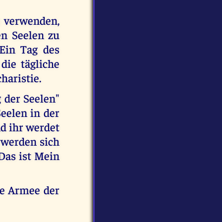
u verwenden,
en Seelen zu
Ein Tag des
die tägliche
haristie.
 der Seelen"
eelen in der
nd ihr werdet
 werden sich
Das ist Mein
te Armee der