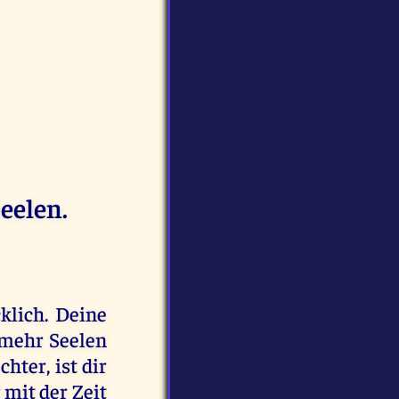
eelen.
klich. Deine
l mehr Seelen
hter, ist dir
 mit der Zeit