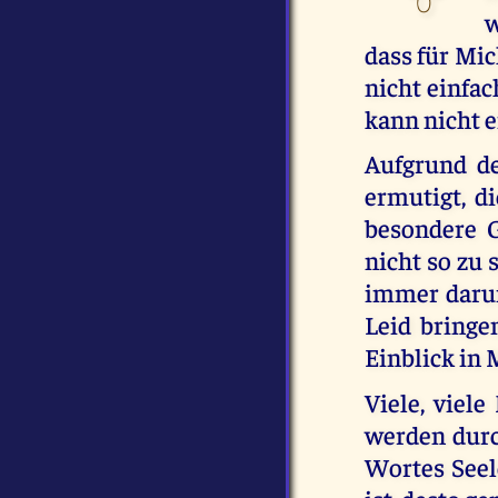
w
dass für Mic
nicht einfac
kann nicht e
Aufgrund de
ermutigt, di
besondere G
nicht so zu 
immer darum
Leid bringen
Einblick in 
Viele, viel
werden durc
Wortes Seel