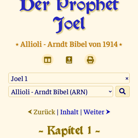
Der Prophet
Joel
⭑
Allioli - Arndt Bibel von 1914
⭑
×
Zurück
|
Inhalt
|
Weiter
⮜
⮞
- Kapitel 1 -