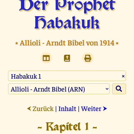
Der Prophet
Habakuk
⭑
Allioli - Arndt Bibel von 1914
⭑
×
Zurück
|
Inhalt
|
Weiter
⮜
⮞
- Kapitel 1 -