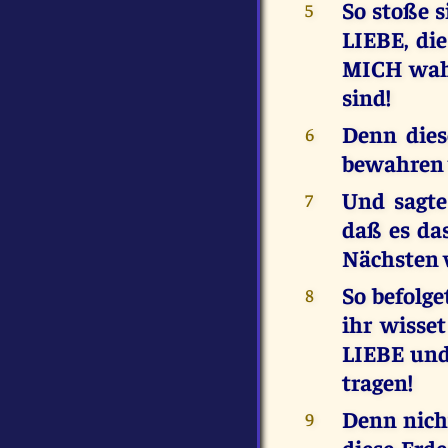
So stoße s
5
LIEBE, di
MICH wahr
sind!
Denn dies
6
bewahren 
Und sagte
7
daß es das
Nächsten w
So befolge
8
ihr wisse
LIEBE und
tragen!
Denn nich
9
diese Er