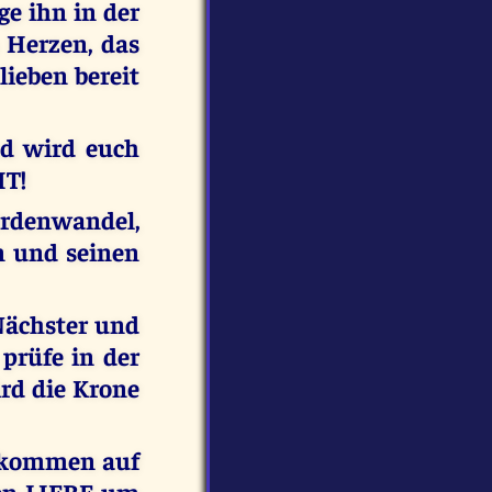
ge ihn in der
 Herzen, das
ieben bereit
nd wird euch
HT!
rdenwandel,
en und seinen
 Nächster und
prüfe in der
rd die Krone
ekommen auf
en LIEBE um