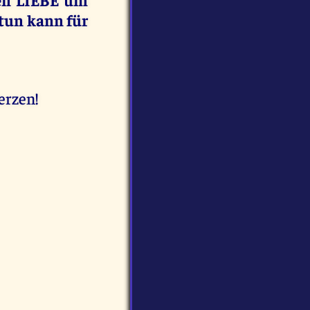
ftun kann für
erzen!