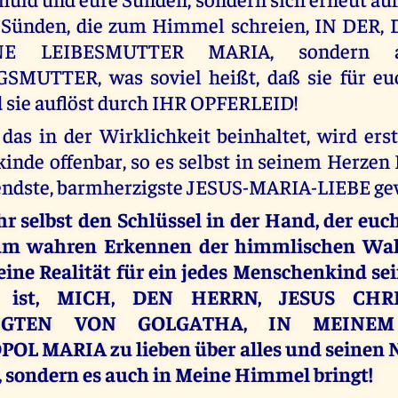
 Sünden, die zum Himmel schreien, IN DER, 
NE LEIBESMUTTER MARIA, sondern 
MUTTER, was soviel heißt, daß sie für euc
 sie auflöst durch IHR OPFERLEID!
das in der Wirklichkeit beinhaltet, wird er
nde offenbar, so es selbst in seinem Herzen 
endste, barmherzigste JESUS-MARIA-LIEBE gew
hr selbst den Schlüssel in der Hand, der euc
um wahren Erkennen der himmlischen Wahr
eine Realität für ein jedes Menschenkind se
it ist, MICH, DEN HERRN, JESUS CHR
ZIGTEN VON GOLGATHA, IN MEINEM
L MARIA zu lieben über alles und seinen 
t, sondern es auch in Meine Himmel bringt!