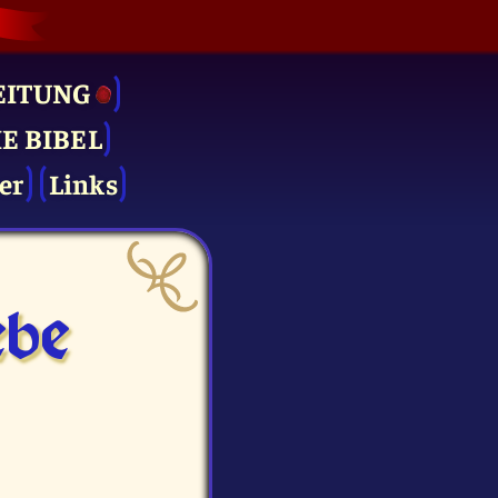
EITUNG
IE BIBEL
er
Links
be