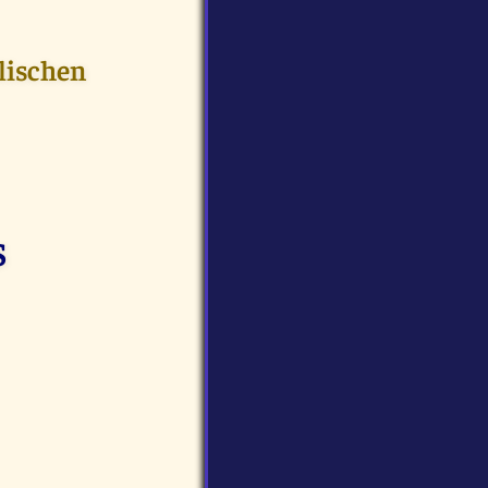
lischen
S