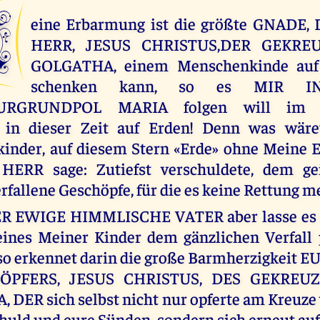
M
eine Erbarmung ist die größte GNADE,
HERR, JESUS CHRISTUS,DER GEKRE
GOLGATHA, einem Menschenkinde auf 
schenken kann, so es MIR 
URGRUNDPOL MARIA folgen will im u
in dieser Zeit auf Erden! Denn was wäre
inder, auf diesem Stern «Erde» ohne Meine E
ERR sage: Zutiefst verschuldete, dem ge
erfallene Geschöpfe, für die es keine Rettung m
ER EWIGE HIMMLISCHE VATER aber lasse es n
eines Meiner Kinder dem gänzlichen Verfall 
so erkennet darin die große Barmherzigkeit
ÖPFERS, JESUS CHRISTUS, DES GEKREU
DER sich selbst nicht nur opferte am Kreuze
chuld und eure Sünden, sondern sich erneut auf