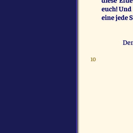
euch! Und 
eine jede 
Den
10