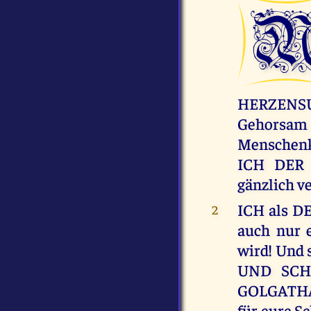
HERZENS
Gehorsam 
Menschenk
ICH DER H
gänzlich v
ICH als D
2
auch nur 
wird! Und 
UND SCH
GOLGATHA, 
für eure S