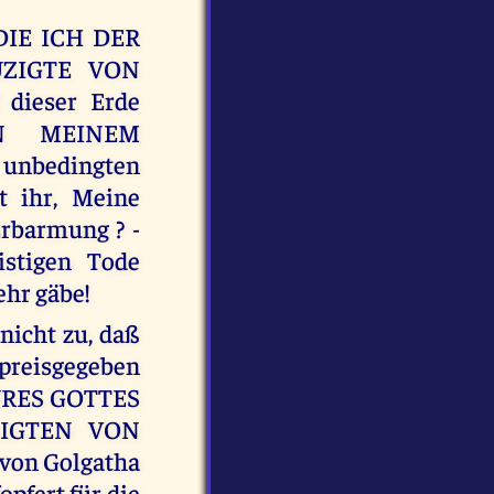
 DIE ICH DER
UZIGTE VON
dieser Erde
IN MEINEM
nbedingten
t ihr, Meine
rbarmung ? -
istigen Tode
ehr gäbe!
icht zu, daß
preisgegeben
 EURES GOTTES
ZIGTEN VON
 von Golgatha
opfert für die