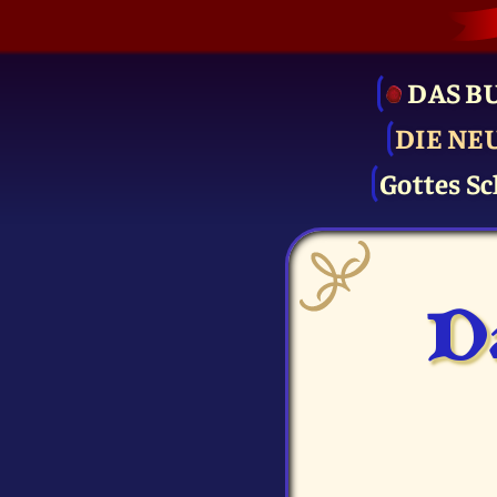
DAS B
DIE NE
Gottes Sc
D