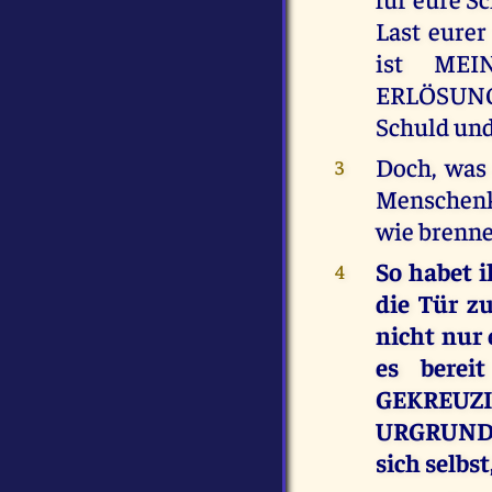
Last eurer
ist MEI
ERLÖSUNGS
Schuld und
Doch, was 
3
Menschenki
wie brenn
So habet i
4
die Tür z
nicht nur 
es bere
GEKREU
URGRUNDPO
sich selbs