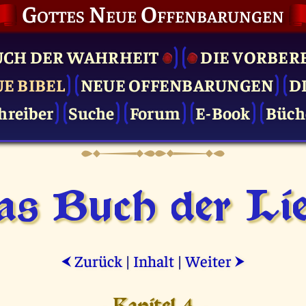
Gottes Neue Offenbarungen
UCH DER WAHRHEIT
DIE VOR­BER
UE BIBEL
NEUE OFFENBARUNGEN
D
hreiber
Suche
Forum
E-Book
Büch
as Buch der Lie
Zurück
|
Inhalt
|
Weiter
⮜
⮞