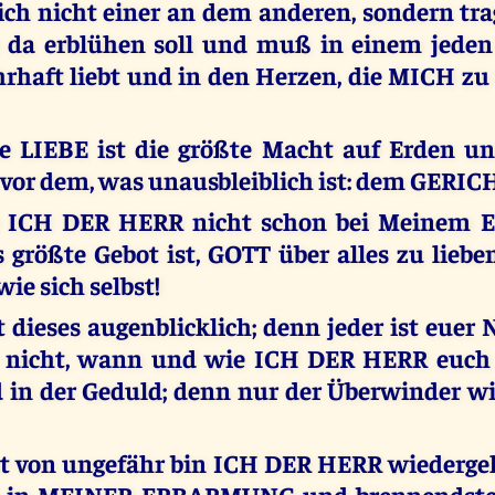
ich nicht einer an dem anderen, sondern tra
e da erblühen soll und muß in einem jeden
haft liebt und in den Herzen, die MICH zu l
e LIEBE ist die größte Macht auf Erden u
vor dem, was unausbleiblich ist: dem GERIC
 ICH DER HERR nicht schon bei Meinem E
 größte Gebot ist, GOTT über alles zu lieb
ie sich selbst!
t dieses augenblicklich; denn jeder ist euer
t nicht, wann und wie ICH DER HERR euch 
 in der Geduld; denn nur der Überwinder wi
t von ungefähr bin ICH DER HERR wiederg
de in MEINER ERBARMUNG und brennendst