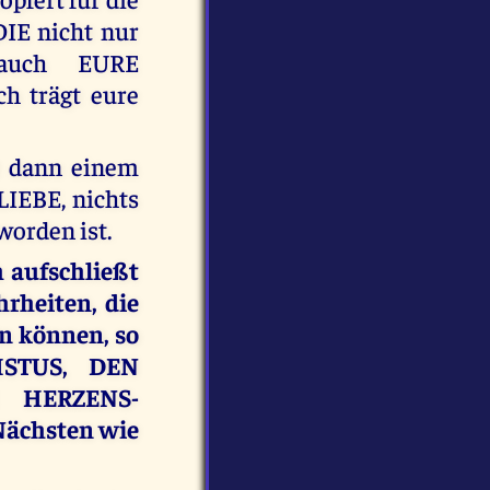
DIE nicht nur
auch EURE
h trägt eure
st dann einem
LIEBE, nichts
orden ist.
h aufschließt
heiten, die
in können, so
ISTUS, DEN
 HERZENS-
Nächsten wie