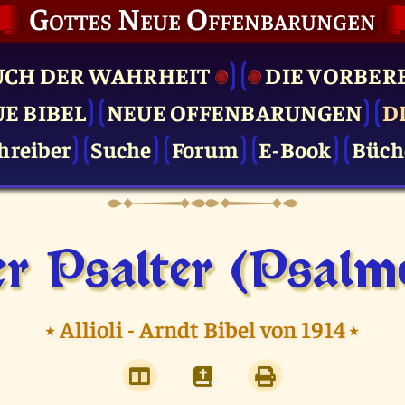
Gottes Neue Offenbarungen
UCH DER WAHRHEIT
DIE VOR­BER
UE BIBEL
NEUE OFFENBARUNGEN
D
hreiber
Suche
Forum
E-Book
Büch
r Psalter (Psalm
⭑
Allioli - Arndt Bibel von 1914
⭑