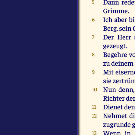
Dann redet
5
Grimme.
Ich aber b
6
Berg, sein
Der Herr 
7
gezeugt.
Begehre vo
8
zu deinem 
Mit eisern
9
sie zertr
Nun denn, 
10
Richter der
Dienet den
11
Nehmet die
12
zugrunde g
Wenn in B
13