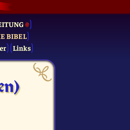
EITUNG
IE BIBEL
er
Links
en)