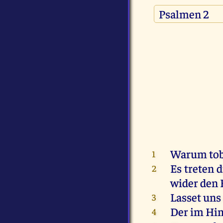
Warum tobe
1
Es treten 
2
wider den 
Lasset uns
3
Der im Him
4