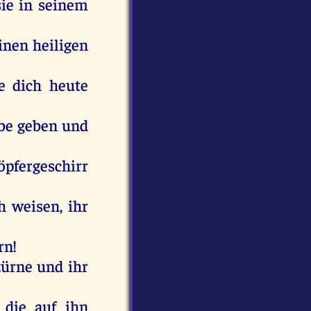
sie in seinem
inen heiligen
e dich heute
rbe geben und
öpfergeschirr
h weisen, ihr
rn!
zürne und ihr
 die auf ihn