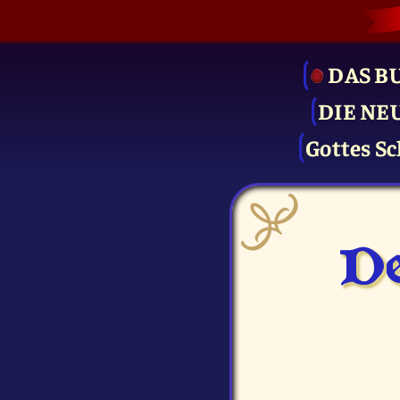
DAS B
DIE NE
Gottes Sc
De