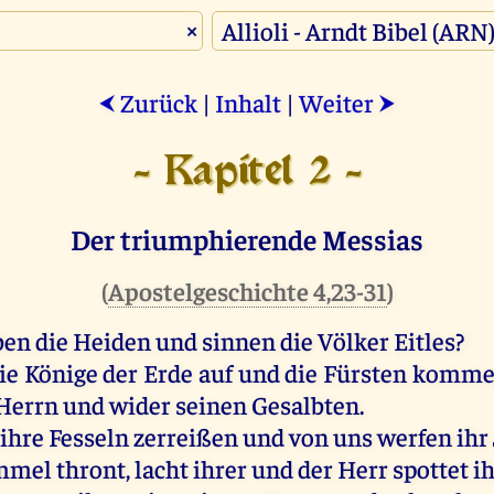
×
Zurück
|
Inhalt
|
Weiter
⮜
⮞
- Kapitel 2 -
Der triumphierende Messias
(
Apostelgeschichte 4,23-31
)
n die Heiden und sinnen die Völker Eitles?
die Könige der Erde auf und die Fürsten ko
Herrn und wider seinen Gesalbten.
 ihre Fesseln zerreißen und von uns werfen ihr
mel thront, lacht ihrer und der Herr spottet ih