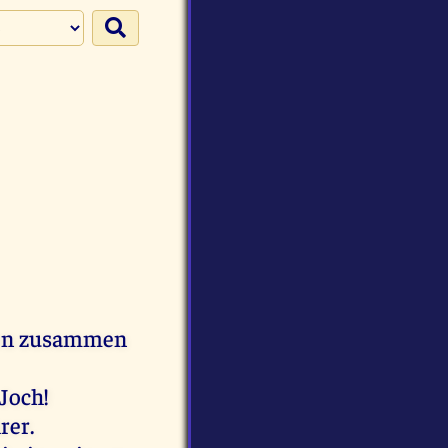
mmen zusammen
 Joch!
rer.