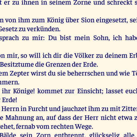
 er zu ihnen in seinem Zorne und schreckt 
in von ihm zum König über Sion eingesetzt, se
 Gesetz zu verkünden.
sprach zu mir: Du bist mein Sohn, ich hab
n mir, so will ich dir die Völker zu deinem E
Besitztume die Grenzen der Erde.
em Zepter wirst du sie beherrschen und wie T
ümmern.
ihr Könige! kommet zur Einsicht; lasset euc
 Erde!
 Herrn in Furcht und jauchzet ihm zu mit Zitte
 Mahnung an, auf dass der Herr nicht etwa 
ehet, fernab vom rechten Wege.
älde sein Zorn entbrennt, glückselig alle,