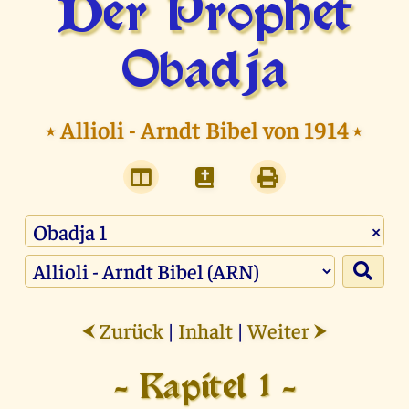
Der Prophet
Obadja
⭑
Allioli - Arndt Bibel von 1914
⭑
×
Zurück
|
Inhalt
|
Weiter
⮜
⮞
- Kapitel 1 -