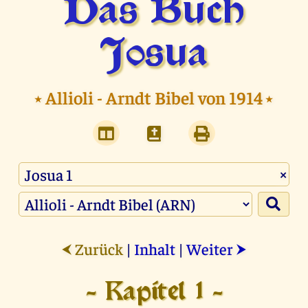
Das Buch
Josua
⭑
Allioli - Arndt Bibel von 1914
⭑
×
Zurück
|
Inhalt
|
Weiter
⮜
⮞
- Kapitel 1 -