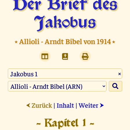
Der Brief des
Jakobus
⭑
Allioli - Arndt Bibel von 1914
⭑
×
Zurück
|
Inhalt
|
Weiter
⮜
⮞
- Kapitel 1 -