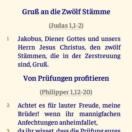
Gruß an die Zwölf Stämme
(
Judas 1,1-2
)
Jakobus, Diener Gottes und unsers
1
Herrn Jesus Christus, den zwölf
Stämmen, die in der Zerstreuung
sind, Gruß.
Von Prüfungen profitieren
(
Philipper 1,12-20
)
Achtet es für lauter Freude, meine
2
Brüder! wenn ihr mannigfachen
Anfechtungen anheimfallet,
da ihr wisset, dass die Prüfung eures
3