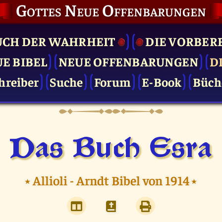
Gottes Neue Offenbarungen
UCH DER WAHRHEIT
DIE VOR­BER
UE BIBEL
NEUE OFFENBARUNGEN
D
hreiber
Suche
Forum
E-Book
Büch
Das Buch Esra
⭑
Allioli - Arndt Bibel von 1914
⭑