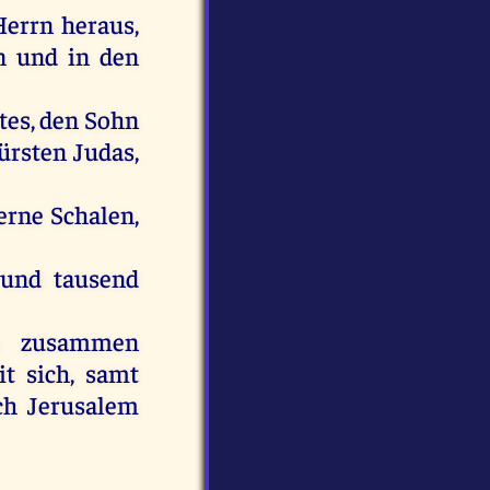
Herrn heraus,
 und in den
ates, den Sohn
ürsten Judas,
berne Schalen,
 und tausend
en zusammen
t sich, samt
ch Jerusalem