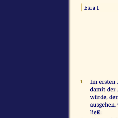
Im ersten 
1
damit der
würde, den
ausgehen, 
ließ: