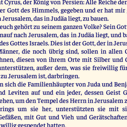
t Cyrus, der König von Persien: Alle Reiche de
der Gott des Himmels, gegeben und er hat mir
 Jerusalem, das in Judäa liegt, zu bauen.
euch gehört zu seinem ganzen Volke? Sein Gott
inauf nach Jerusalem, das in Judäa liegt, und 
des Gottes Israels. Dies ist der Gott, der in Je
änner, die noch übrig sind, sollen in allen 
nen, diesen von ihrem Orte mit Silber und 
nterstützen, außer dem, was sie freiwillig f
 zu Jerusalem ist, darbringen.
 sich die Familienhäupter von Juda und Ben
nd Leviten auf und ein jeder, dessen Geist 
ehen, um den Tempel des Herrn in Jerusalem 
 rings um sie her, unterstützten sie mit s
Gefäßen, mit Gut und Vieh und Gerätschaften
iwillig gespendet hatten.