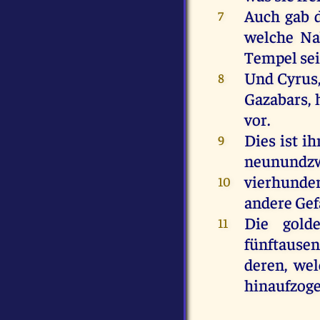
Auch gab d
7
welche Na
Tempel sei
Und Cyrus,
8
Gazabars, 
vor.
Dies ist i
9
neunundzwa
vierhunde
10
andere Gef
Die gold
11
fünftause
deren, we
hinaufzoge