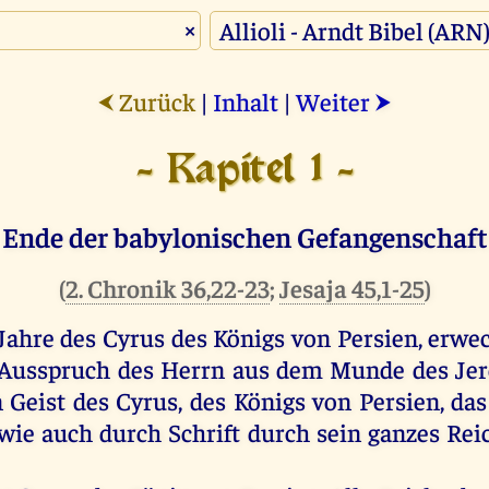
×
Zurück
|
Inhalt
|
Weiter
⮜
⮞
- Kapitel 1 -
Ende der babylonischen Gefangenschaft
(
2. Chronik 36,22-23
;
Jesaja 45,1-25
)
Jahre des Cyrus des Königs von Persien, erwec
 Ausspruch des Herrn aus dem Munde des Jere
 Geist des Cyrus, des Königs von Persien, das
wie auch durch Schrift durch sein ganzes Re