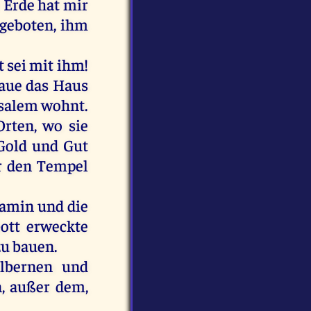
r Erde hat mir
 geboten, ihm
 sei mit ihm!
baue das Haus
rusalem wohnt.
Orten, wo sie
Gold und Gut
ür den Tempel
jamin und die
Gott erweckte
zu bauen.
ilbernen und
, außer dem,