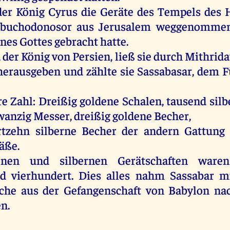
er König Cyrus die Geräte des Tempels des 
buchodonosor aus Jerusalem weggenommen
nes Gottes gebracht hatte.
 der König von Persien, ließ sie durch Mithrid
herausgeben und zählte sie Sassabasar, dem F
hre Zahl: Dreißig goldene Schalen, tausend sil
nzig Messer, dreißig goldene Becher,
rtzehn silberne Becher der andern Gattung
äße.
enen und silbernen Gerätschaften war
nd vierhundert. Dies alles nahm Sassabar mi
lche aus der Gefangenschaft von Babylon na
n.