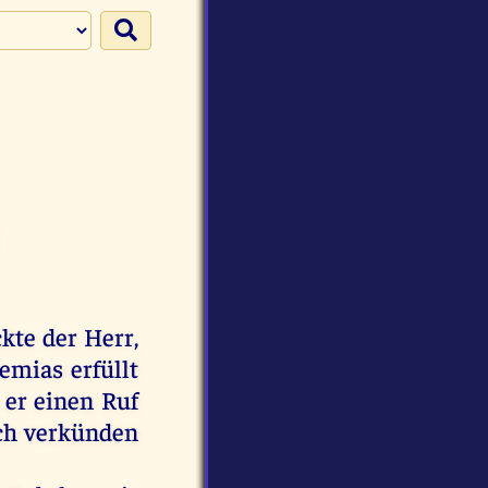
kte der Herr,
mias erfüllt
 er einen Ruf
ich verkünden