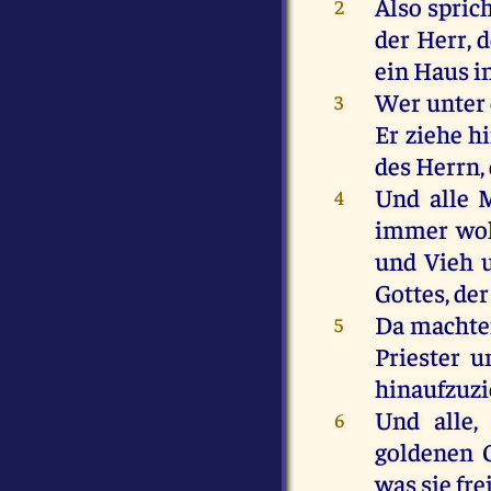
Also sprich
2
der Herr, 
ein Haus in
Wer unter 
3
Er ziehe h
des Herrn, 
Und alle M
4
immer woh
und Vieh u
Gottes, der
Da machten
5
Priester u
hinaufzuzi
Und alle,
6
goldenen 
was sie fre