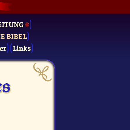
EITUNG
IE BIBEL
er
Links
es