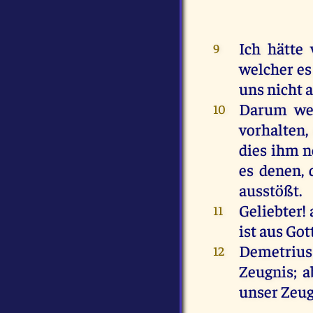
Ich hätte 
9
welcher es
uns nicht a
Darum wer
10
vorhalten,
dies ihm n
es denen, 
ausstößt.
Geliebter!
11
ist aus Got
Demetrius 
12
Zeugnis; a
unser Zeug