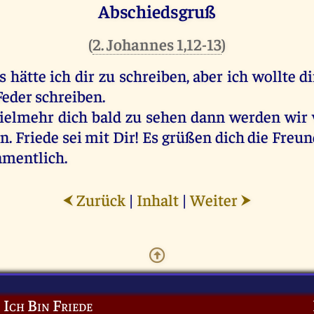
Abschiedsgruß
(
2. Johannes 1,12-13
)
 hätte ich dir zu schreiben, aber ich wollte d
Feder schreiben.
vielmehr dich bald zu sehen dann werden wi
. Friede sei mit Dir! Es grüßen dich die Freun
amentlich.
Zurück
|
Inhalt
|
Weiter
⮜
⮞
Ich Bin Friede