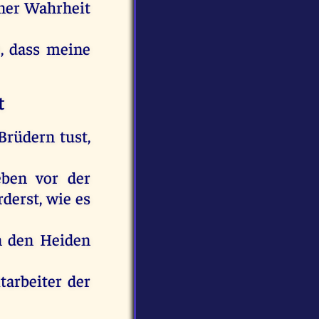
iner Wahrheit
e, dass meine
t
Brüdern tust,
eben vor der
derst, wie es
n den Heiden
arbeiter der