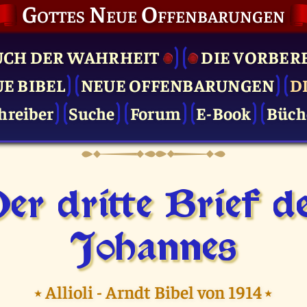
Gottes Neue Offenbarungen
UCH DER WAHRHEIT
DIE VOR­BER
UE BIBEL
NEUE OFFENBARUNGEN
D
hreiber
Suche
Forum
E-Book
Büch
er dritte Brief d
Johannes
⭑
Allioli - Arndt Bibel von 1914
⭑