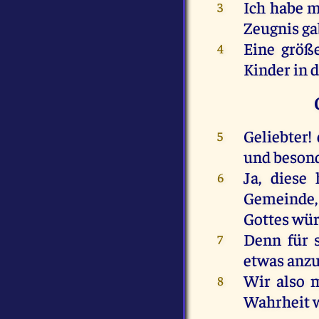
Ich habe m
3
Zeugnis ga
Eine größe
4
Kinder in 
Geliebter!
5
und besond
Ja, diese
6
Gemeinde, 
Gottes würd
Denn für 
7
etwas anz
Wir also 
8
Wahrheit 