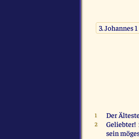
Der Älteste
1
Geliebter!
2
sein möges