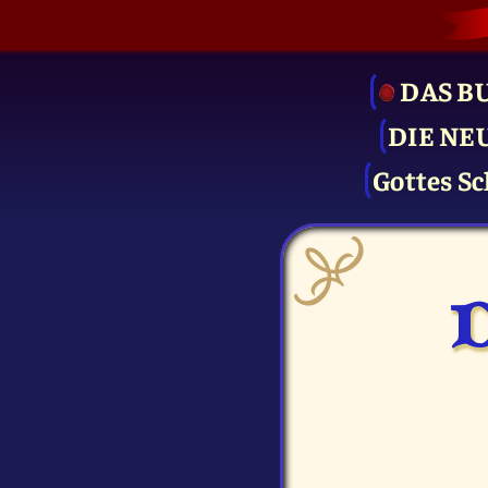
DAS B
DIE NE
Gottes Sc
D