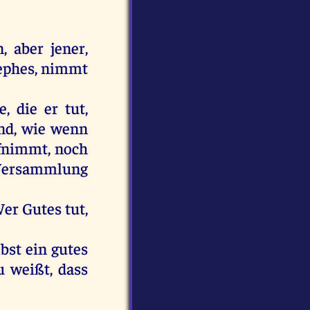
, aber jener,
rephes, nimmt
 die er tut,
und, wie wenn
ufnimmt, noch
r Versammlung
er Gutes tut,
bst ein gutes
u weißt, dass