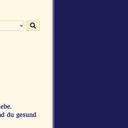
iebe.
und du gesund