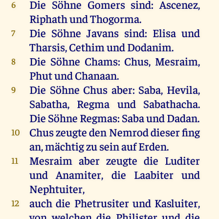
Die Söhne Gomers sind: Ascenez,
6
Riphath und Thogorma.
Die Söhne Javans sind: Elisa und
7
Tharsis, Cethim und Dodanim.
Die Söhne Chams: Chus, Mesraim,
8
Phut und Chanaan.
Die Söhne Chus aber: Saba, Hevila,
9
Sabatha, Regma und Sabathacha.
Die Söhne Regmas: Saba und Dadan.
Chus zeugte den Nemrod dieser fing
10
an, mächtig zu sein auf Erden.
Mesraim aber zeugte die Luditer
11
und Anamiter, die Laabiter und
Nephtuiter,
auch die Phetrusiter und Kasluiter,
12
von welchen die Philister und die