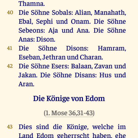
Thamna.
Die Söhne Sobals: Alian, Manahath,
40
Ebal, Sephi und Onam. Die Söhne
Sebeons: Aja und Ana. Die Söhne
Anas: Dison.
Die Söhne Disons: Hamram,
41
Eseban, Jethran und Charan.
Die Söhne Esers: Balaan, Zavan und
42
Jakan. Die Söhne Disans: Hus und
Aran.
Die Könige von Edom
(
1. Mose 36,31-43
)
Dies sind die Könige, welche im
43
Land Edom geherrscht haben, ehe