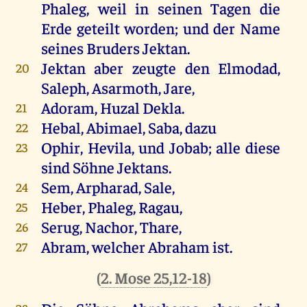
Phaleg, weil in seinen Tagen die
Erde geteilt worden; und der Name
seines Bruders Jektan.
Jektan aber zeugte den Elmodad,
20
Saleph, Asarmoth, Jare,
Adoram, Huzal Dekla.
21
Hebal, Abimael, Saba, dazu
22
Ophir, Hevila, und Jobab; alle diese
23
sind Söhne Jektans.
Sem, Arpharad, Sale,
24
Heber, Phaleg, Ragau,
25
Serug, Nachor, Thare,
26
Abram, welcher Abraham ist.
27
(
2. Mose 25,12-18
)