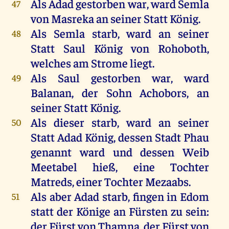
Als Adad gestorben war, ward Semla
47
von Masreka an seiner Statt König.
Als Semla starb, ward an seiner
48
Statt Saul König von Rohoboth,
welches am Strome liegt.
Als Saul gestorben war, ward
49
Balanan, der Sohn Achobors, an
seiner Statt König.
Als dieser starb, ward an seiner
50
Statt Adad König, dessen Stadt Phau
genannt ward und dessen Weib
Meetabel hieß, eine Tochter
Matreds, einer Tochter Mezaabs.
Als aber Adad starb, fingen in Edom
51
statt der Könige an Fürsten zu sein:
der Fürst von Thamna, der Fürst von