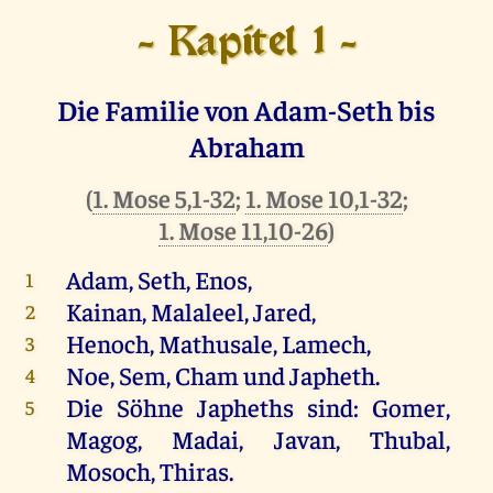
- Kapitel 1 -
Die Familie von Adam-Seth bis
Abraham
(
1. Mose 5,1-32
;
1. Mose 10,1-32
;
1. Mose 11,10-26
)
Adam, Seth, Enos,
1
Kainan, Malaleel, Jared,
2
Henoch, Mathusale, Lamech,
3
Noe, Sem, Cham und Japheth.
4
Die Söhne Japheths sind: Gomer,
5
Magog, Madai, Javan, Thubal,
Mosoch, Thiras.