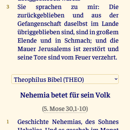
Sie sprachen zu mir: Die
3
zurückgeblieben und aus der
Gefangenschaft daselbst im Lande
übriggeblieben sind, sind in großem
Elende und in Schmach; und die
Mauer Jerusalems ist zerstört und
seine Tore sind vom Feuer verzehrt.
Als ich solche Worte vernahm,
4
setzte ich mich nieder und weinte
Nehemia betet für sein Volk
und trauerte viele Tage hindurch
und fastete und betete vor dem
(
5. Mose 30,1-10
)
Angesichte des Gottes des
Geschichte
Nehemias
,
des
Sohnes
1
Himmels.
Hakaljas.
Und
es
geschah
im
Monat