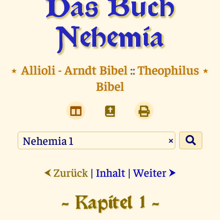
Das Buch
Nehemia
⭑
Allioli - Arndt Bibel
::
Theophilus
⭑
Bibel
×
Zurück
|
Inhalt
|
Weiter
⮜
⮞
- Kapitel 1 -