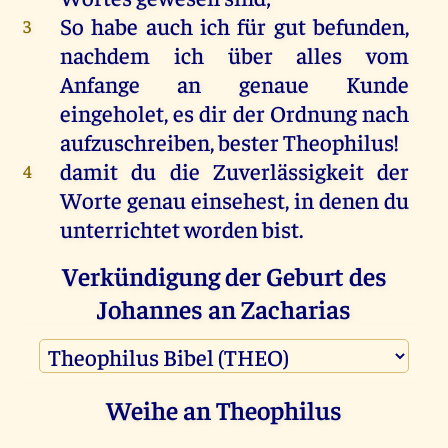
So habe auch ich für gut befunden,
3
nachdem ich über alles vom
Anfange an genaue Kunde
eingeholet, es dir der Ordnung nach
aufzuschreiben, bester Theophilus!
damit du die Zuverlässigkeit der
4
Worte genau einsehest, in denen du
unterrichtet worden bist.
Verkündigung der Geburt des
Johannes an Zacharias
Es war in den Tagen Herodes, des
5
Königs von Judäa, ein Priester, mit
Weihe an Theophilus
Namen Zacharias, aus der Reihe
Abias; sein Weib war von den