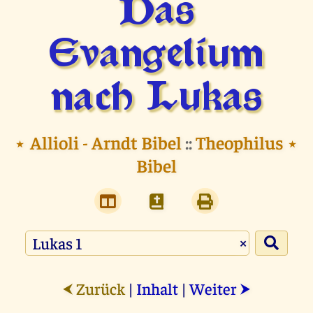
Das
Evangelium
nach Lukas
⭑
Allioli - Arndt Bibel
::
Theophilus
⭑
Bibel
×
Zurück
|
Inhalt
|
Weiter
⮜
⮞