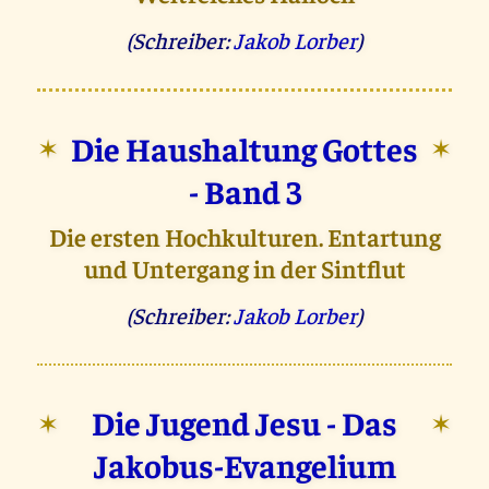
(Schreiber:
Jakob Lorber
)
Die Haushaltung Gottes
✶
✶
- Band 3
Die ersten Hochkulturen. Entartung
und Untergang in der Sintflut
(Schreiber:
Jakob Lorber
)
Die Jugend Jesu - Das
✶
✶
Jakobus-Evangelium