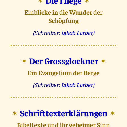
Die Fliege
✶
✶
Einblicke in die Wunder der
Schöpfung
(Schreiber:
Jakob Lorber
)
Der Grossglockner
✶
✶
Ein Evangelium der Berge
(Schreiber:
Jakob Lorber
)
Schrifttexterklärungen
✶
✶
Bibeltexte und ihr geheimer Sinn