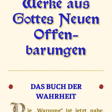
Werke aus
Gottes Neuen
Offen­
barungen
DAS BUCH DER
WAHRHEIT
ie „Warnung“ ist jetzt nahe.