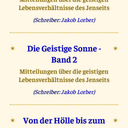
Lebensverhältnisse des Jenseits
(Schreiber:
Jakob Lorber
)
Die Geistige Sonne -
✶
✶
Band 2
Mitteilungen über die geistigen
Lebensverhältnisse des Jenseits
(Schreiber:
Jakob Lorber
)
Von der Hölle bis zum
✶
✶