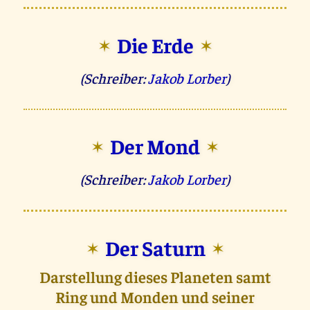
Die Erde
✶
✶
(Schreiber:
Jakob Lorber
)
Der Mond
✶
✶
(Schreiber:
Jakob Lorber
)
Der Saturn
✶
✶
Darstellung dieses Planeten samt
Ring und Monden und seiner