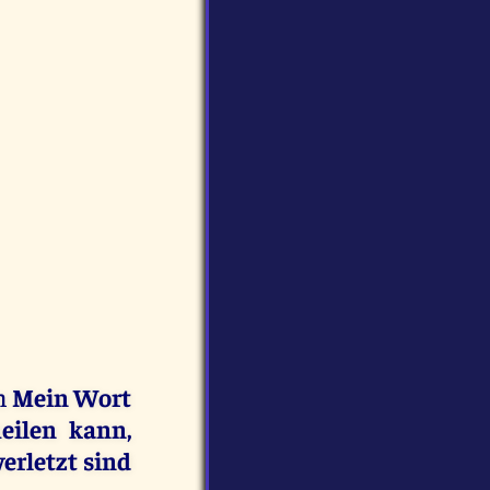
nn
Mein Wort
ilen kann,
erletzt sind