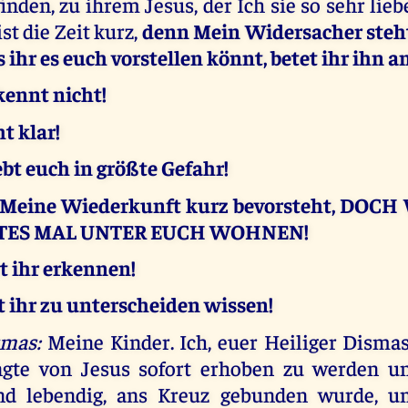
inden, zu ihrem Jesus, der Ich sie so sehr lieb
st die Zeit kurz,
denn Mein Widersacher steht
s ihr es euch vorstellen könnt, betet ihr ihn an
kennt nicht!
t klar!
bt euch in größte Gefahr!
s Meine Wiederkunft kurz bevorsteht, DOC
TES MAL UNTER EUCH WOHNEN!
 ihr erkennen!
 ihr zu unterscheiden wissen!
smas:
Meine Kinder. Ich, euer Heiliger Dismas
ngte von Jesus sofort erhoben zu werden u
nd lebendig, ans Kreuz gebunden wurde, u