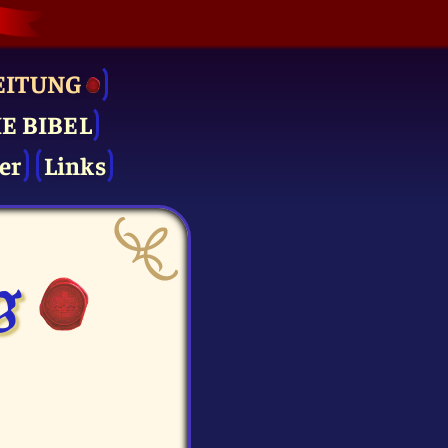
EITUNG
IE BIBEL
er
Links
g