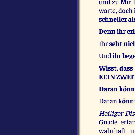
und zu Mir f
warte, doch i
schneller al
Denn ihr er
Ihr
seht nich
Und ihr
bege
Wisst, das
KEIN ZWEI
Daran könnt
Daran
könnt
Heiliger Di
Gnade erla
wahrhaft u