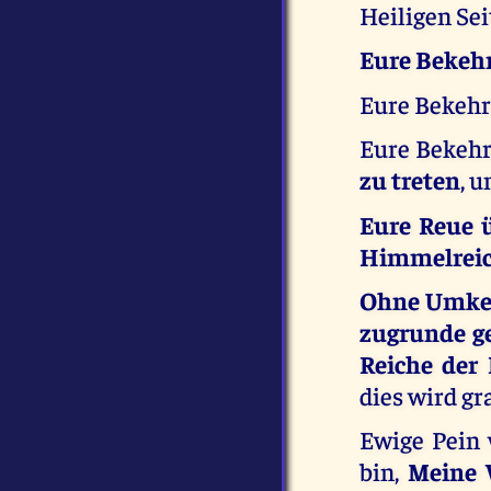
Heiligen Sei
Eure Bekehr
Eure Bekeh
Eure Bekeh
zu treten
, u
Eure Reue ü
Himmelreich
Ohne Umkeh
zugrunde g
Reiche der 
dies wird g
Ewige Pein 
bin,
Meine 