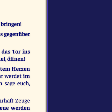
 bringen!
us gegenüber
 das Tor ins
l, öffnen!
rtem Herzen
Ihr werdet
im
h sage euch,
hrhaft Zeuge
Reue werden