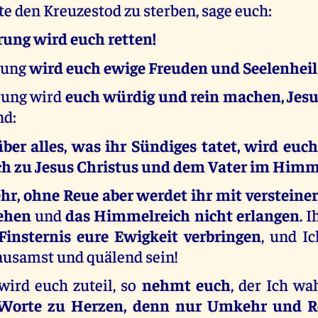
te den Kreuzestod zu sterben, sage euch:
ung wird euch retten!
rung
wird euch ewige Freuden und Seelenheil
rung wird
euch würdig und rein machen, Jes
nd:
ber alles, was ihr Sündiges tatet, wird euch
 zu Jesus Christus und dem Vater im Himme
r, ohne Reue aber werdet ihr mit versteine
ehen
und
das Himmelreich nicht erlangen
. 
Finsternis eure Ewigkeit verbringen
, und Ic
rausamst und quälend sein!
wird euch zuteil, so
nehmt euch
, der Ich wa
Worte zu Herzen, denn nur Umkehr und 