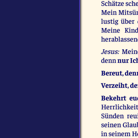
Schätze sche
Mein Mitsünd
lustig über
Meine Kind
herablassend
Jesus:
Meine
denn
nur Ic
Bereut, den
Verzeiht, de
Bekehrt eu
Herrlichkeit
Sünden reu
seinen Glaub
in seinem H