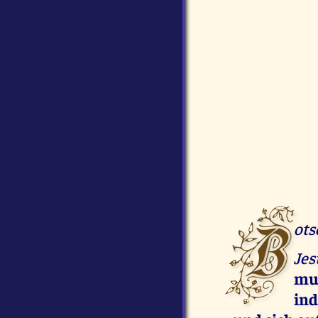
B
ots
Jes
mu
ind