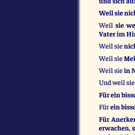
und sich au
Weil sie nic
Weil
sie w
Vater im H
Weil sie
nic
Weil sie
Mei
Weil sie
in 
Und weil sie
Für ein bis
Für
ein biss
Für Anerken
erwachen, 