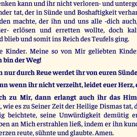
nken kann und ihr nicht verloren- und unterge
er tat, der in Sünde und Boshaftigkeit verha
 den machte, der ihn und uns alle -dich auch
er- erlösen und erretten wollte, doch kal
 blieb und somit ins Reich des Teufels ging.
 Kinder. Meine so von Mir geliebten Kinde
h bin der Weg!
n nur durch Reue werdet ihr von euren Sünden
nn wenn ihr nicht verzeiht, leidet euer Herz, 
ch zu Mir, dann erlangt auch ihr das Hi
, wie es zu Seiner Zeit der Heilige Dismas tat, 
ig beichtete, seine Unwürdigkeit demütig e
en an Mich erstrahlen ließ, indem er ihn kund
erzen reute, sühnte und glaubte. Amen.