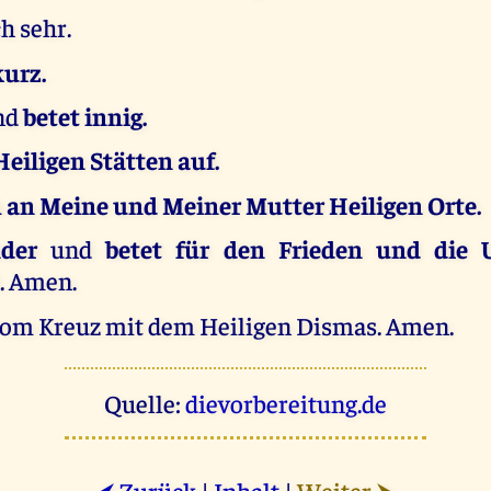
ch sehr.
kurz.
nd
betet innig.
Heiligen Stätten auf.
 an Meine und Meiner Mutter Heiligen Orte.
nder
und
betet für den Frieden und die
t
. Amen.
vom Kreuz mit dem Heiligen Dismas. Amen.
Quelle:
dievorbereitung.de
Zurück
|
Inhalt
|
Weiter