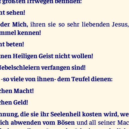
f größten Irrwegen befinden:
ht sehen!
eder Mich,
ihren sie so sehr liebenden Jesus
immel kennen!
ht beten!
nen Heiligen Geist nicht wollen!
Nebelschleiern verfangen sind!
 -
so viele von ihnen- dem Teufel dienen:
schen Macht!
chen Geld!
nung, die sie ihr Seelenheil kosten wird, we
sich abwenden vom Bösen
und all seiner Ma