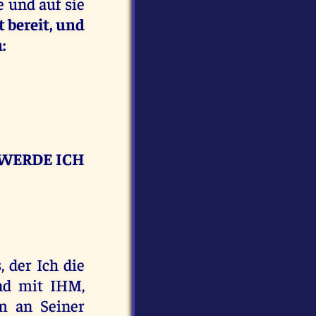
e und auf sie
 bereit, und
:
H WERDE ICH
, der Ich die
nd mit IHM,
m an Seiner