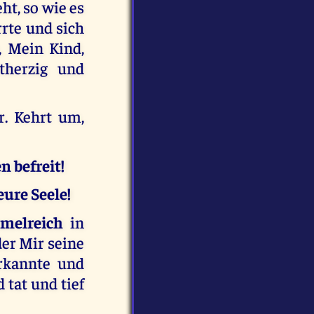
ht, so wie es
rrte und sich
, Mein Kind,
therzig und
r. Kehrt um,
 befreit!
eure Seele!
mmelreich
in
der Mir seine
rkannte und
 tat und tief