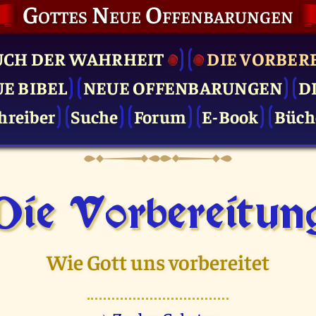
Gottes Neue Offenbarungen
UCH DER WAHRHEIT
DIE VOR­BER
UE BIBEL
NEUE OFFENBARUNGEN
D
hreiber
Suche
Forum
E-Book
Büch
Die Vor­bereitun
Wie Gott uns vorbereitet