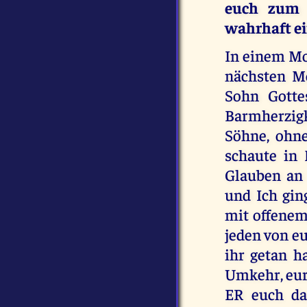
euch zum H
wahrhaft ei
In einem Mo
nächsten M
Sohn Gotte
Barmherzigke
Söhne, ohne
schaute in
Glauben an 
und Ich gin
mit offenem
jeden von euc
ihr getan h
Umkehr, eur
ER euch da