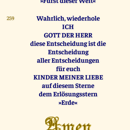
»Fürst dieser Welt«
Wahrlich, wiederhole
259
ICH
GOTT DER HERR
diese Entscheidung ist die
Entscheidung
aller Entscheidungen
für euch
KINDER MEINER LIEBE
auf diesem Sterne
dem Erlösungsstern
»Erde«
Amen