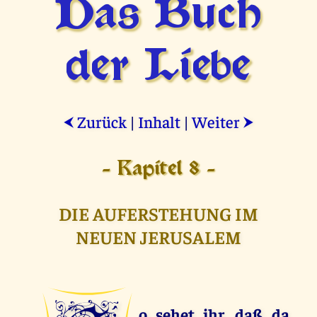
Das Buch
der Liebe
Zurück
|
Inhalt
|
Weiter
⮜
⮞
- Kapitel 8 -
DIE AUFERSTEHUNG IM
NEUEN JERUSALEM
o sehet ihr, daß da