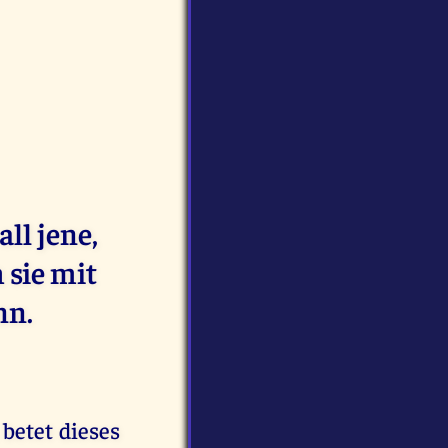
ll jene,
 sie mit
nn.
 betet dieses