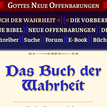
Gottes Neue Offenbarungen
UCH DER WAHRHEIT
DIE VOR­BER
UE BIBEL
NEUE OFFENBARUNGEN
D
hreiber
Suche
Forum
E-Book
Büch
Das Buch der
Wahrheit