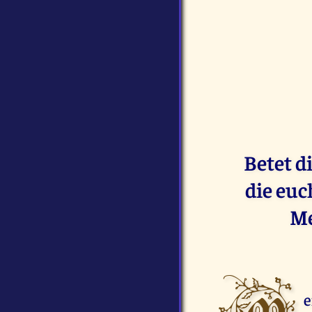
Betet d
die euc
Me
e