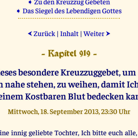
➧ Zu den Kreuzzug Gebeten
➧ Das Siegel des Lebendigen Gottes
Zurück
|
Inhalt
|
Weiter
⮜
⮞
- Kapitel 919 -
ieses besondere Kreuzzuggebet, um a
h nahe stehen, zu weihen, damit Ich
inem Kostbaren Blut bedecken ka
Mittwoch, 18. September 2013, 23:30 Uhr
ine innig geliebte Tochter, Ich bitte euch alle,