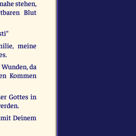
 nahe stehen,
tbaren Blut
ti“
ilie, meine
es.
e Wunden, da
iten Kommen
der Gottes in
erden.
, mit Deinem