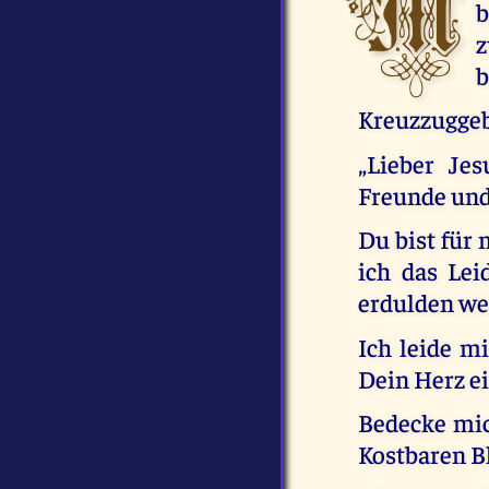
M
b
z
b
Kreuzzuggebe
„Lieber Je
Freunde und
Du bist für
ich das Le
erdulden we
Ich leide mi
Dein Herz e
Bedecke mic
Kostbaren B