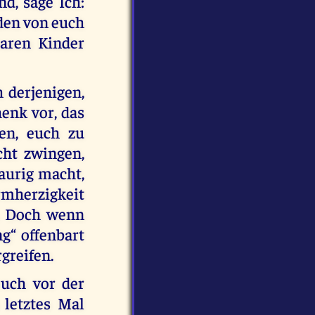
nd, sage Ich:
eden von euch
baren Kinder
h derjenigen,
henk vor, das
en, euch zu
cht zwingen,
aurig macht,
herzigkeit
n. Doch wenn
g“ offenbart
rgreifen.
euch vor der
letztes Mal