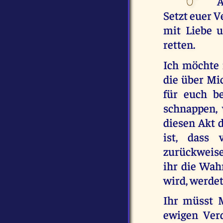
A
Setzt euer V
mit Liebe u
retten.
Ich möchte n
die über Mic
für euch b
schnappen, 
diesen Akt 
ist, dass
zurückweise
ihr die Wah
wird, werdet
Ihr müsst M
ewigen Ver