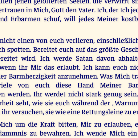
llen jenen gefolterten Seelen, die verwirrt si
ertrauen in Mich, Gott den Vater. Ich, der Ich j
nd Erbarmen schuf, will jedes Meiner kost
icht einen von euch verlieren, einschließlic
h spotten. Bereitet euch auf das größte Gesc
ereitet wird. Ich werde Satan davon abhalt
wenn ihr Mir das erlaubt. Ich kann euch ni
der Barmherzigkeit anzunehmen. Was Mich tr
 viele von euch diese Hand Meiner Barm
n werden. Ihr werdet nicht stark genug sei
rheit seht, wie sie euch während der „Warnun
 ihr versuchen, sie wie eine Rettungsleine zu e
ich um die Kraft bitten, Mir zu erlauben, 
dammnis zu bewahren. Ich wende Mich ein 