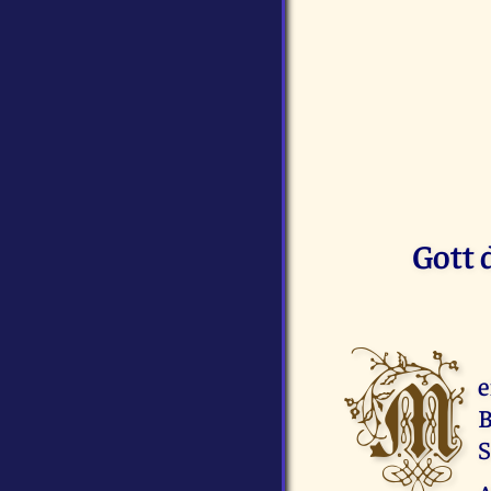
Gott 
M
e
B
S