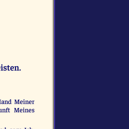
isten.
 Hand Meiner
unft Meines