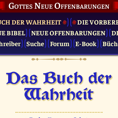
Gottes Neue Offenbarungen
UCH DER WAHRHEIT
DIE VOR­BER
UE BIBEL
NEUE OFFENBARUNGEN
D
hreiber
Suche
Forum
E-Book
Büch
Das Buch der
Wahrheit