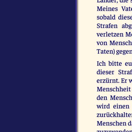
Meines Vat
sobald diese
Strafen ab
verletzen M
von Mensch
Taten) gege
Ich bitte e
dieser Str
erzürnt. Er 
Menschheit 
den Mensche
wird einen
zurückhalt
Menschen da
zuzuwenden.