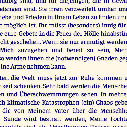
läubig sind, und für diejenigen, die in Gew
efangen sind. Sie irren verzweifelt umher un
iebe und Frieden in ihrem Leben zu finden und 
t möglich ist. Ihr müsst (besonders) innig für
e eure Gebete in die Feuer der Hölle hinabst
nicht geschehen. Wenn sie nur ermutigt werden
Mich zuzugehen und bereit zu sein, Me
so werden ihnen die (notwendigen) Gnaden ge
Meine Arme nehmen kann.
ter, die Welt muss jetzt zur Ruhe kommen u
eit schenken. Sehr bald werden die Mensche
en und Überschwemmungen sehen. In mehre
ch klimatische Katastrophen (ein) Chaos gebe
n, die von Meinem Vater über die Menschhe
e Sünde wird bestraft werden, Meine Tochte
schuldig sind, die Abtreibung zu fördern, we