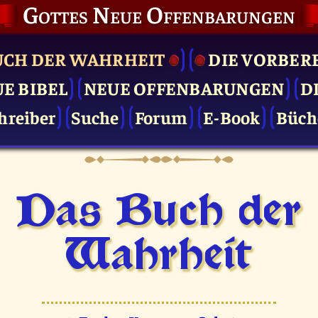
Gottes Neue Offenbarungen
UCH DER WAHRHEIT
DIE VOR­BER
UE BIBEL
NEUE OFFENBARUNGEN
D
hreiber
Suche
Forum
E-Book
Büch
Das Buch der
Wahrheit