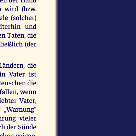
 wird (bzw.
ele (solcher)
iterhin und
n Taten, die
eßlich (der
Ländern, die
n Vater ist
 Menschen die
fallen, wenn
ebter Vater,
r „Warnung“
rung vieler
ch der Sünde
chen zeigen,