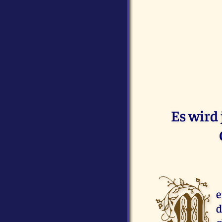
Es wird
M
e
d