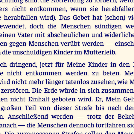
ers nicht entkommen, wenn sie herabfallen
 herabfallen wird). Das Gebet hat (schon) vi
gewendet, doch die Menschen sündigen we
einen Vater mit abscheulichen und widerliche
en gegen Menschen verübt werden — einschli
n die unschuldigen Kinder im Mutterleib.
uch dringend, jetzt für Meine Kinder in den 
afe nicht entkommen werden, zu beten. Mei
wird nicht mehr länger tatenlos zusehen, wie
zerstören. Die Erde würde in sich zusammen
n nicht Einhalt geboten wird. Er, Mein Geli
 großen Teil von dieser Strafe bis nach de
en. Anschließend werden — trotz der Bekeh
nach — die Menschen dennoch fortfahren si
 Die zugemessenen Strafen sollen den Mens