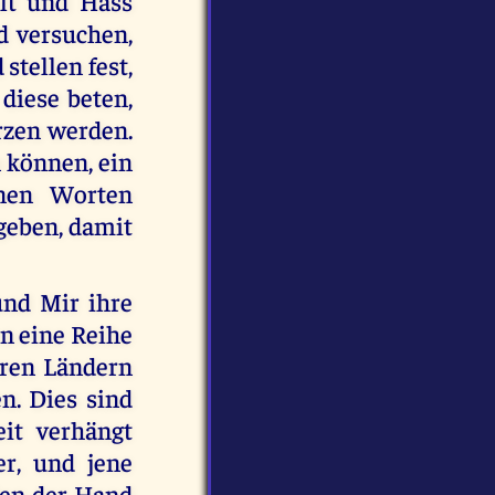
alt und Hass
d versuchen,
stellen fest,
 diese beten,
ürzen werden.
 können, ein
inen Worten
geben, damit
nd Mir ihre
n eine Reihe
ren Ländern
n. Dies sind
it verhängt
r, und jene
rden der Hand