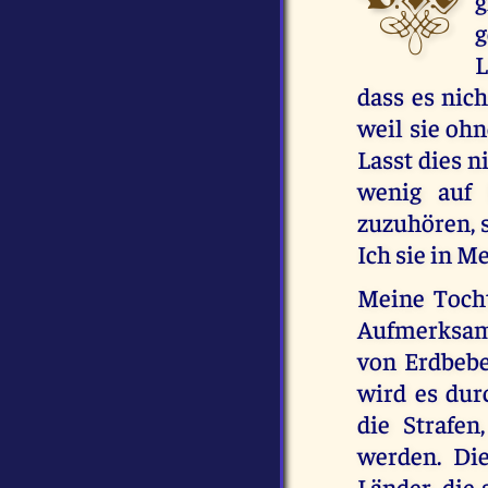
g
g
L
dass es nich
weil sie ohn
Lasst dies 
wenig auf 
zuzuhören, 
Ich sie in 
Meine Toch
Aufmerksamk
von Erdbeb
wird es dur
die Strafe
werden. Di
Länder, die 