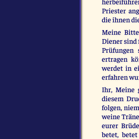
herbeiführ
Priester an
die ihnen d
Meine Bitte
Diener sind 
Prüfungen s
ertragen kö
werdet in e
erfahren wu
Ihr, Meine 
diesem Druc
folgen, niem
weine Tränen
eurer Brüde
betet, bete