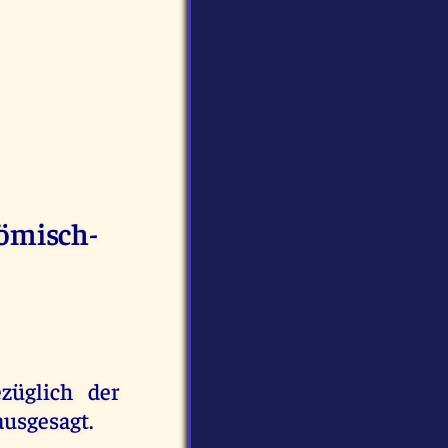
römisch-
züglich der
ausgesagt.