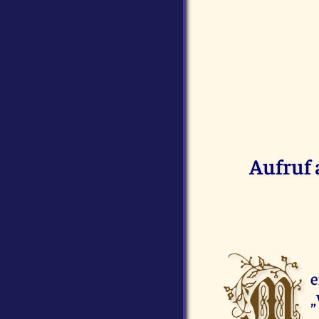
Aufruf 
M
e
„