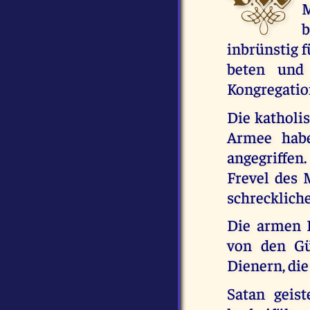
M
b
inbrünstig f
beten und 
Kongregatio
Die katholis
Armee habe
angegriffen.
Frevel des 
schreckliche
Die armen K
von den Gün
Dienern, die
Satan geis