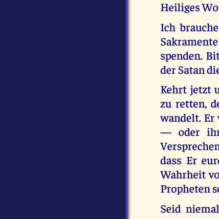
Heiliges Wo
Ich brauche
Sakramente 
spenden. Bit
der Satan di
Kehrt jetzt
zu retten, 
wandelt. Er
— oder ihr
Versprechen.
dass Er eur
Wahrheit vo
Propheten s
Seid niemal