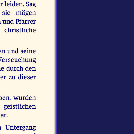
 leiden. Sag
, sie mögen
n und Pfarrer
christliche
tan und seine
Verseuchung
che durch den
er zu dieser
aben, wurden
 geistlichen
ar.
n Untergang