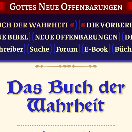
Gottes Neue Offenbarungen
UCH DER WAHRHEIT
DIE VOR­BER
UE BIBEL
NEUE OFFENBARUNGEN
D
hreiber
Suche
Forum
E-Book
Büch
Das Buch der
Wahrheit