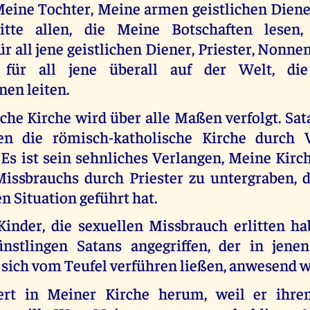
eine Tochter, Meine armen geistlichen Diener
itte allen, die Meine Botschaften lesen
ür all jene geistlichen Diener, Priester, Nonne
für all jene überall auf der Welt, die 
nen leiten.
che Kirche wird über alle Maßen verfolgt. Sa
n die römisch-katholische Kirche durch 
 Es ist sein sehnliches Verlangen, Meine Kir
Missbrauchs durch Priester zu untergraben, d
n Situation geführt hat.
inder, die sexuellen Missbrauch erlitten h
stlingen Satans angegriffen, der in jenen
 sich vom Teufel verführen ließen, anwesend w
tert in Meiner Kirche herum, weil er ihre