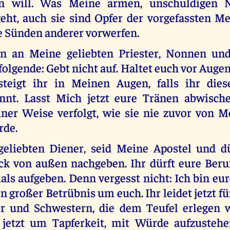
en will. Was Meine armen, unschuldigen
geht, auch sie sind Opfer der vorgefassten Me
ie Sünden anderer vorwerfen.
n an Meine geliebten Priester, Nonnen und
folgende: Gebt nicht auf. Haltet euch vor Auge
teigt ihr in Meinen Augen, falls ihr dies
nnt. Lasst Mich jetzt eure Tränen abwisch
iner Weise verfolgt, wie sie nie zuvor von M
rde.
geliebten Diener, seid Meine Apostel und d
k von außen nachgeben. Ihr dürft eure Beru
als aufgeben. Denn vergesst nicht: Ich bin eur
 großer Betrübnis um euch. Ihr leidet jetzt f
r und Schwestern, die dem Teufel erlegen w
t jetzt um Tapferkeit, mit Würde aufzuste