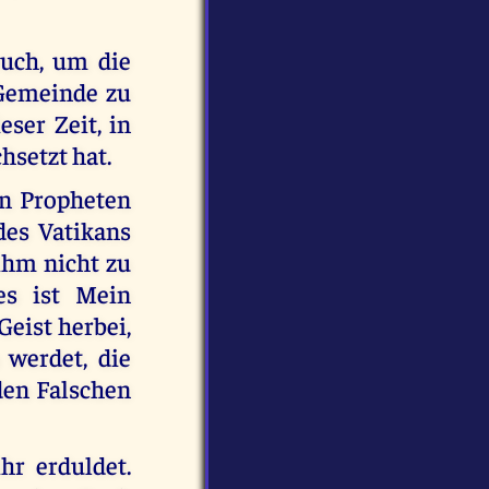
euch, um die
 Gemeinde zu
eser Zeit, in
hsetzt hat.
en Propheten
des Vatikans
ihm nicht zu
es ist Mein
Geist herbei,
 werdet, die
den Falschen
hr erduldet.