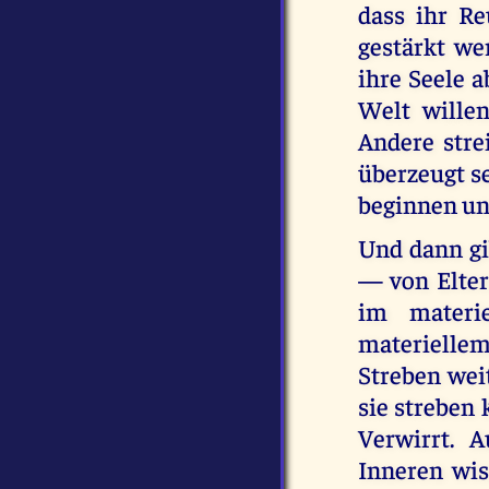
dass ihr R
gestärkt we
ihre Seele a
Welt willen
Andere strei
überzeugt se
beginnen un
Und dann gi
— von Elter
im materie
materiellem
Streben weit
sie streben 
Verwirrt. 
Inneren wiss