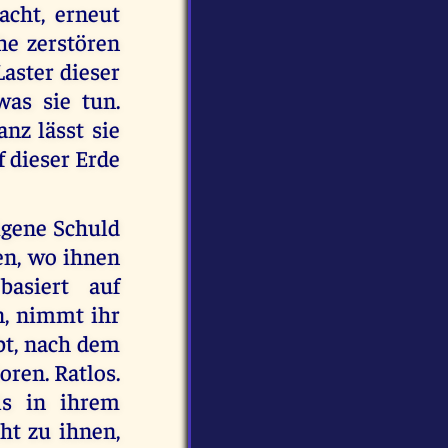
cht, erneut
he zerstören
Laster dieser
was sie tun.
anz lässt sie
f dieser Erde
igene Schuld
en, wo ihnen
basiert auf
n, nimmt ihr
ibt, nach dem
oren. Ratlos.
ls in ihrem
cht zu ihnen,