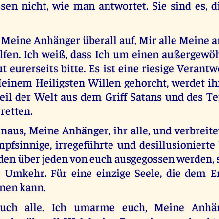
sen nicht, wie man antwortet. Sie sind es, d
e Meine Anhänger überall auf, Mir alle Meine
elfen. Ich weiß, dass Ich um einen außergewö
eurerseits bitte. Es ist eine riesige Verant
einem Heiligsten Willen gehorcht, werdet ihr
eil der Welt aus dem Griff Satans und des Ter
rretten.
inaus, Meine Anhänger, ihr alle, und verbrei
mpfsinnige, irregeführte und desillusionierte
en über jeden von euch ausgegossen werden, s
e Umkehr. Für eine einzige Seele, die dem E
nnen kann.
euch alle. Ich umarme euch, Meine Anhä