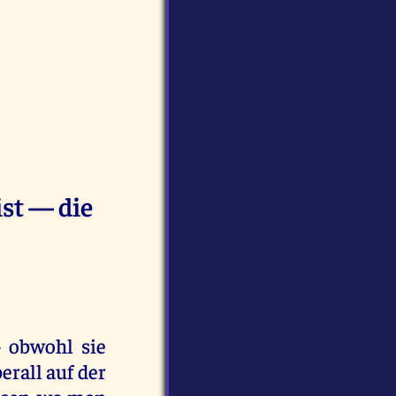
ist — die
— obwohl sie
erall auf der