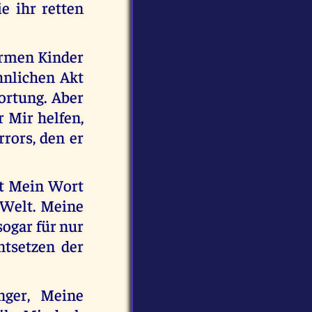
ie ihr retten
 armen Kinder
hnlichen Akt
wortung. Aber
 Mir helfen,
rors, den er
tet Mein Wort
 Welt. Meine
ogar für nur
ntsetzen der
nger, Meine