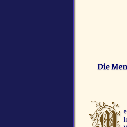
Die Mens
M
e
l