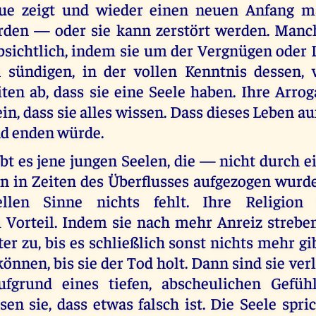
eue zeigt und wieder einen neuen Anfang ma
rden — oder sie kann zerstört werden. Manc
bsichtlich, indem sie um der Vergnügen oder 
 sündigen, in der vollen Kenntnis dessen, 
ten ab, dass sie eine Seele haben. Ihre Arrog
in, dass sie alles wissen. Dass dieses Leben au
d enden würde.
bt es jene jungen Seelen, die — nicht durch e
n in Zeiten des Überflusses aufgezogen wurd
llen Sinne nichts fehlt. Ihre Religion 
 Vorteil. Indem sie nach mehr Anreiz strebe
er zu, bis es schließlich sonst nichts mehr g
können, bis sie der Tod holt. Dann sind sie verl
Aufgrund eines tiefen, abscheulichen Gefüh
en sie, dass etwas falsch ist. Die Seele spri