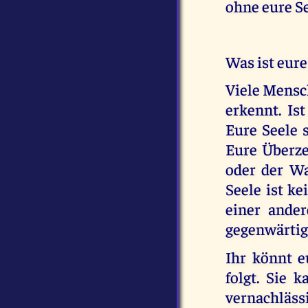
ohne eure Se
Was ist eure
Viele Mensch
erkennt. Is
Eure Seele s
Eure Überze
oder der Wa
Seele ist ke
einer ande
gegenwärtig
Ihr könnt 
folgt. Sie 
vernachläss