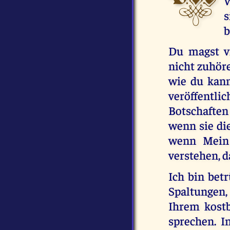
W
s
b
Du magst vi
nicht zuhören
wie du kan
veröffentli
Botschaften
wenn sie di
wenn Mein 
verstehen, d
Ich bin bet
Spaltungen,
Ihrem kostb
sprechen. I