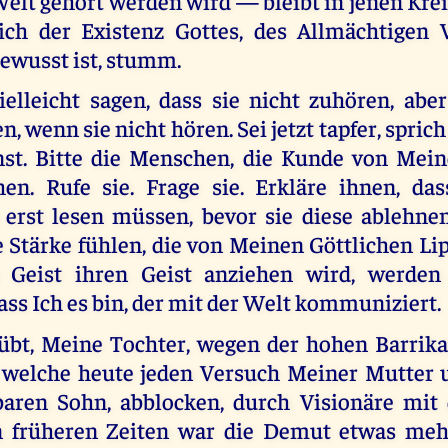
elt gehört werden wird — bleibt in jenen Kre
ich der Existenz Gottes, des Allmächtigen V
ewusst ist, stumm.
elleicht sagen, dass sie nicht zuhören, abe
, wenn sie nicht hören. Sei jetzt tapfer, sprich
nst. Bitte die Menschen, die Kunde von Mei
chen. Rufe sie. Frage sie. Erkläre ihnen, da
 erst lesen müssen, bevor sie diese ablehnen
e Stärke fühlen, die von Meinen Göttlichen L
Geist ihren Geist anziehen wird, werden 
ass Ich es bin, der mit der Welt kommuniziert.
rübt, Meine Tochter, wegen der hohen Barrik
 welche heute jeden Versuch Meiner Mutter 
aren Sohn, abblocken, durch Visionäre mit
n früheren Zeiten war die Demut etwas mehr