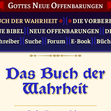
Gottes Neue Offenbarungen
UCH DER WAHRHEIT
DIE VOR­BER
UE BIBEL
NEUE OFFENBARUNGEN
D
hreiber
Suche
Forum
E-Book
Büch
Das Buch der
Wahrheit