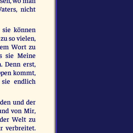
isen, wo man
aters, nicht
r sie können
 zu so vielen,
nem Wort zu
ss sie Meine
. Denn erst,
ippen kommt,
sie endlich
aden und der
und von Mir,
 der Welt zu
 verbreitet.