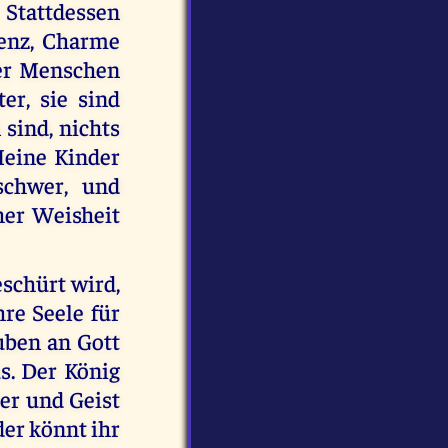
 Stattdessen
genz, Charme
der Menschen
ter, sie sind
 sind, nichts
Meine Kinder
schwer, und
her Weisheit
eschürt wird,
hre Seele für
auben an Gott
s. Der König
per und Geist
er könnt ihr