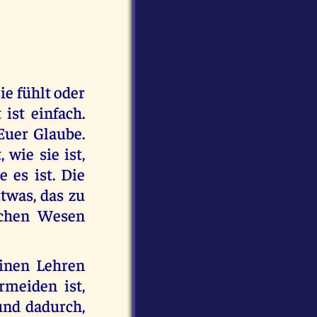
ie fühlt oder
ist einfach.
 Euer Glaube.
wie sie ist,
 es ist. Die
Etwas, das zu
ichen Wesen
inen Lehren
rmeiden ist,
und dadurch,