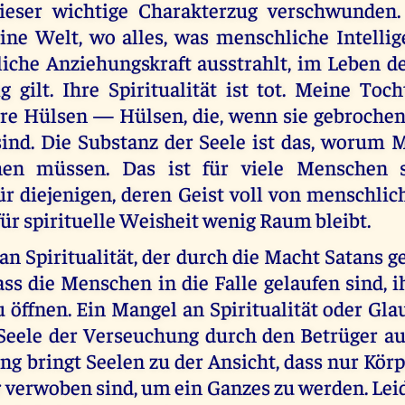
ieser wichtige Charakterzug verschwunden.
ine Welt, wo alles, was menschliche Intelli
liche Anziehungskraft ausstrahlt, im Leben 
g gilt. Ihre Spiritualität ist tot. Meine Toch
ere Hülsen — Hülsen, die, wenn sie gebrochen
ind. Die Substanz der Seele ist das, worum 
en müssen. Das ist für viele Menschen 
ür diejenigen, deren Geist voll von menschlic
 für spirituelle Weisheit wenig Raum bleibt.
n Spiritualität, der durch die Macht Satans g
dass die Menschen in die Falle gelaufen sind, i
 öffnen. Ein Mangel an Spiritualität oder Gl
e Seele der Verseuchung durch den Betrüger au
g bringt Seelen zu der Ansicht, dass nur Kör
 verwoben sind, um ein Ganzes zu werden. Leid