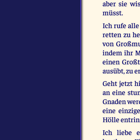
aber sie wis
müsst.
Ich rufe all
retten zu h
von Großmut 
indem ihr M
einen Großt
ausübt, zu e
Geht jetzt h
an eine stu
Gnaden werd
eine einzig
Hölle entri
Ich liebe 