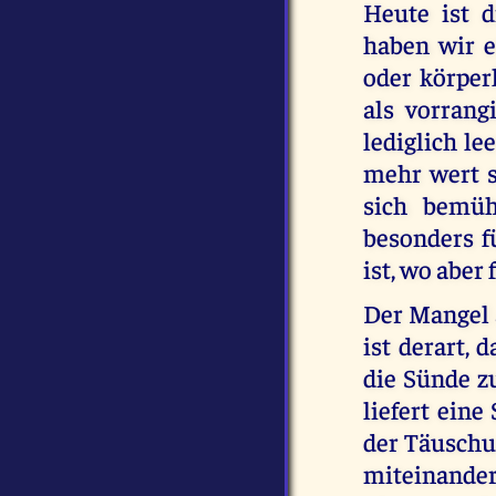
Heute ist d
haben wir e
oder körper
als vorrangi
lediglich le
mehr wert s
sich bemüh
besonders f
ist, wo aber
Der Mangel a
ist derart, 
die Sünde zu
liefert ein
der Täuschun
miteinander