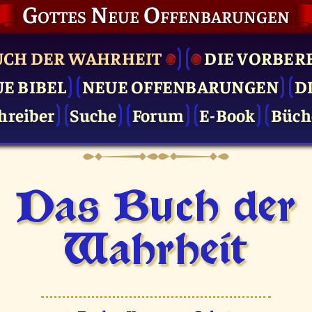
Gottes Neue Offenbarungen
UCH DER WAHRHEIT
DIE VOR­BER
UE BIBEL
NEUE OFFENBARUNGEN
D
hreiber
Suche
Forum
E-Book
Büch
Das Buch der
Wahrheit