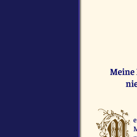
Meine 
ni
M
e
M