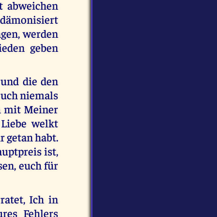
ht abweichen
 dämonisiert
ngen, werden
rieden geben
 und die den
 euch niemals
h mit Meiner
 Liebe welkt
r getan habt.
uptpreis ist,
en, euch für
ratet, Ich in
res Fehlers