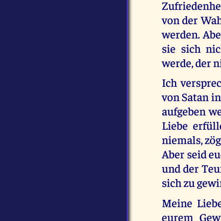
Zufriedenhe
von der Wah
werden. Abe
sie sich ni
werde, der n
Ich verspre
von Satan in
aufgeben we
Liebe erfül
niemals, zög
Aber seid eu
und der Teu
sich zu gew
Meine Liebe 
eurem Gewi