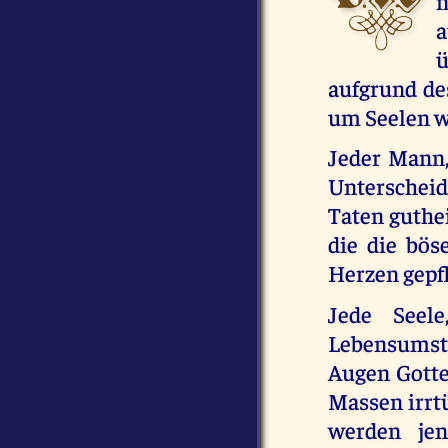
n
a
ü
aufgrund des
um Seelen w
Jeder Mann,
Unterscheid
Taten guthe
die die bös
Herzen gepfl
Jede Seele
Lebensumstä
Augen Gottes
Massen irrtü
werden jen