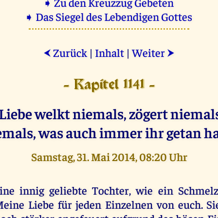
➧ Zu den Kreuzzug Gebeten
➧ Das Siegel des Lebendigen Gottes
Zurück
|
Inhalt
|
Weiter
⮜
⮞
- Kapitel 1141 -
Liebe welkt niemals, zögert niemals,
emals, was auch immer ihr getan ha
Samstag, 31. Mai 2014, 08:20 Uhr
ine innig geliebte Tochter, wie ein Schmel
eine Liebe für jeden Einzelnen von euch. Si