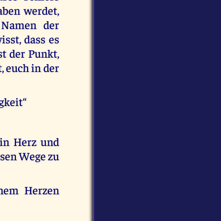
aben werdet,
 Namen der
sst, dass es
st der Punkt,
, euch in der
gkeit“
in Herz und
ösen Wege zu
inem Herzen