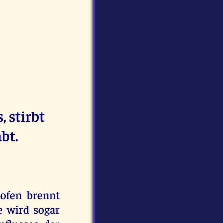
 stirbt
bt.
zofen brennt
e wird sogar