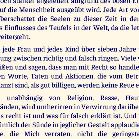
och stärker angefeuert aufgrund des bösen Ein
uf die Menschheit ausgeübt wird. Jede Art v
berschattet die Seelen zu dieser Zeit in de
 Einflusses des Teufels in der Welt, da die le
eitergeht.
 jede Frau und jedes Kind über sieben Jahre
ung zwischen richtig und falsch ringen. Viele
ißen und sagen, dass man mit Recht so handle.
en Worte, Taten und Aktionen, die vom Betr
anzt sind, als gut billigen, werden keine Reue
, unabhängig von Religion, Rasse, Hau
nden, wird umherirren in Verwirrung darüber
 recht ist und was für falsch erklärt ist. Un
mlich der Sünde in jeglicher Gestalt applaud
e, die Mich verraten, nicht die gerings