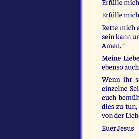
Erfülle mic
Erfülle mich
Rette mich a
sein kann u
Amen. “
Meine Liebe
ebenso auch 
Wenn ihr sc
einzelne Se
euch bemühe
dies zu tun,
von der Lieb
Euer Jesus