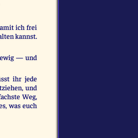
amit ich frei
lten kannst.
t ewig — und
sst ihr jede
tziehen, und
fachste Weg,
les, was euch