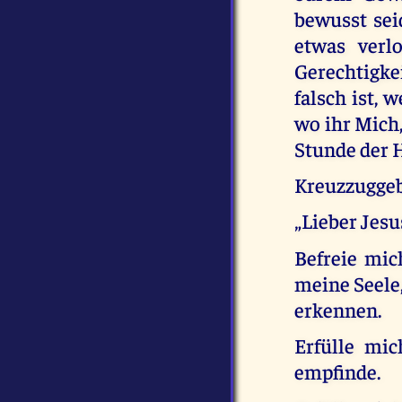
bewusst sei
etwas ver
Gerechtigke
falsch ist, 
wo ihr Mich,
Stunde der H
Kreuzzuggebe
„Lieber Jesu
Befreie mi
meine Seele
erkennen.
Erfülle mi
empfinde.