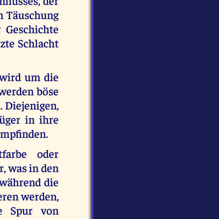
flusses, der
on Täuschung
r Geschichte
tzte Schlacht
 wird um die
 werden böse
 Diejenigen,
üger in ihre
 empfinden.
tfarbe oder
, was in den
d während die
ieren werden,
te Spur von