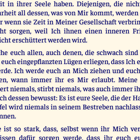
it in ihrer Seele haben. Diejenigen, die nic
rheit all dessen, was von Mir kommt, werden
r wenn sie Zeit in Meiner Gesellschaft verbri
cht sorgen, weil Ich ihnen einen inneren F
icht erschüttert werden wird.
che euch allen, auch denen, die schwach sind
 euch eingepflanzten Lügen erliegen, dass Ich
rde. Ich werde euch an Mich ziehen und euc
len, wann immer ihr es Mir erlaubt. Meine
ert niemals, stirbt niemals, was auch immer ih
ch dessen bewusst: Es ist eure Seele, die der Ha
fel wird niemals in seinem Bestreben nachlass
innen.
ist so stark, dass, selbst wenn ihr Mich ver
ssen dafür sorgen werde, dass ihr euch eu