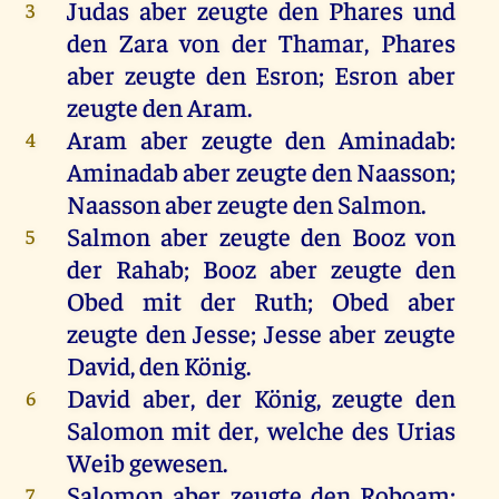
Judas aber zeugte den Phares und
3
den Zara von der Thamar, Phares
aber zeugte den Esron; Esron aber
zeugte den Aram.
Aram aber zeugte den Aminadab:
4
Aminadab aber zeugte den Naasson;
Naasson aber zeugte den Salmon.
Salmon aber zeugte den Booz von
5
der Rahab; Booz aber zeugte den
Obed mit der Ruth; Obed aber
zeugte den Jesse; Jesse aber zeugte
David, den König.
David aber, der König, zeugte den
6
Salomon mit der, welche des Urias
Weib gewesen.
Salomon aber zeugte den Roboam;
7