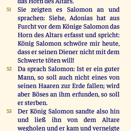
das Horn des Altars.
Sie zeigten es Salomon an und
51
sprachen: Siehe, Adonias hat aus
Furcht vor dem Könige Salomon das
Horn des Altars erfasst und spricht:
König Salomon schwöre mir heute,
dass er seinen Diener nicht mit dem
Schwerte töten will!
Da sprach Salomon: Ist er ein guter
52
Mann, so soll auch nicht eines von
seinen Haaren zur Erde fallen; wird
aber Böses an ihm erfunden, so soll
er sterben.
Der König Salomon sandte also hin
53
und ließ ihn von dem Altare
wegholen und er kam und verneigte