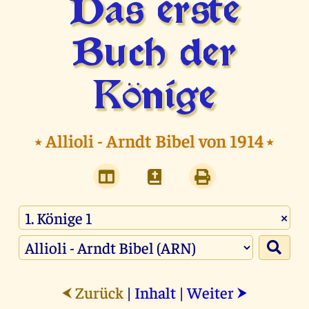
Das erste
Buch der
Könige
⭑
Allioli - Arndt Bibel von 1914
⭑
×
Zurück
|
Inhalt
|
Weiter
⮜
⮞