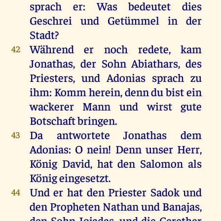
sprach er: Was bedeutet dies
Geschrei und Getümmel in der
Stadt?
Während er noch redete, kam
42
Jonathas, der Sohn Abiathars, des
Priesters, und Adonias sprach zu
ihm: Komm herein, denn du bist ein
wackerer Mann und wirst gute
Botschaft bringen.
Da antwortete Jonathas dem
43
Adonias: O nein! Denn unser Herr,
König David, hat den Salomon als
König eingesetzt.
Und er hat den Priester Sadok und
44
den Propheten Nathan und Banajas,
den Sohn Jojadas, und die Cerether